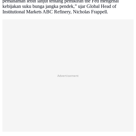
pemahaman lebih lanjut tentang pemikiran the Fed mengenai
kebijakan suku bunga jangka pendek,” ujar Global Head of
Institutional Markets ABC Refinery, Nicholas Frappell.
Advertisement