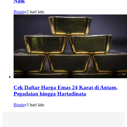
Naik
Bisnis
•
2 hari lalu
Cek Daftar Harga Emas 24 Karat di Antam,
Pegadaian hingga Hartadinata
Bisnis
•
3 hari lalu