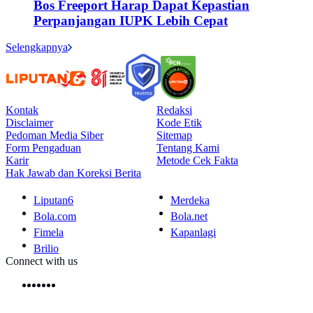
Bos Freeport Harap Dapat Kepastian
Perpanjangan IUPK Lebih Cepat
Selengkapnya
Kontak
Redaksi
Disclaimer
Kode Etik
Pedoman Media Siber
Sitemap
Form Pengaduan
Tentang Kami
Karir
Metode Cek Fakta
Hak Jawab dan Koreksi Berita
Liputan6
Merdeka
Bola.com
Bola.net
Fimela
Kapanlagi
Brilio
Connect with us