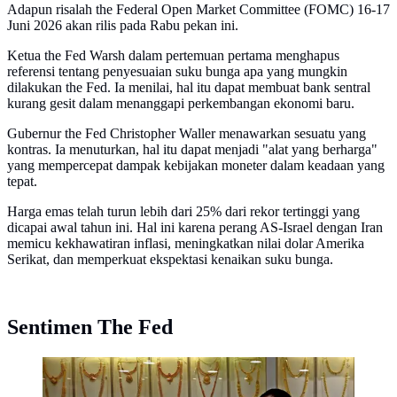
Adapun risalah the Federal Open Market Committee (FOMC) 16-17
Juni 2026 akan rilis pada Rabu pekan ini.
Ketua the Fed Warsh dalam pertemuan pertama menghapus
referensi tentang penyesuaian suku bunga apa yang mungkin
dilakukan the Fed. Ia menilai, hal itu dapat membuat bank sentral
kurang gesit dalam menanggapi perkembangan ekonomi baru.
Gubernur the Fed Christopher Waller menawarkan sesuatu yang
kontras. Ia menuturkan, hal itu dapat menjadi "alat yang berharga"
yang mempercepat dampak kebijakan moneter dalam keadaan yang
tepat.
Harga emas telah turun lebih dari 25% dari rekor tertinggi yang
dicapai awal tahun ini. Hal ini karena perang AS-Israel dengan Iran
memicu kekhawatiran inflasi, meningkatkan nilai dolar Amerika
Serikat, dan memperkuat ekspektasi kenaikan suku bunga.
Sentimen The Fed
Seorang penjual berjalan melewati kalung emas yang
dipajang selama festival Hindu 'Akshaya Tritiya', hari