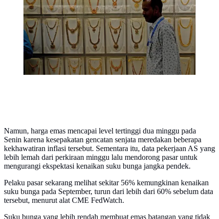
keberuntungan dalam kalender Hindu untuk membeli
barang-barang berharga, di ruang pamer perhiasan di
Chennai, India. (Arun SANKAR / AFP)
Namun, harga emas mencapai level tertinggi dua minggu pada
Senin karena kesepakatan gencatan senjata meredakan beberapa
kekhawatiran inflasi tersebut. Sementara itu, data pekerjaan AS yang
lebih lemah dari perkiraan minggu lalu mendorong pasar untuk
mengurangi ekspektasi kenaikan suku bunga jangka pendek.
Pelaku pasar sekarang melihat sekitar 56% kemungkinan kenaikan
suku bunga pada September, turun dari lebih dari 60% sebelum data
tersebut, menurut alat CME FedWatch.
Suku bunga yang lebih rendah membuat emas batangan yang tidak