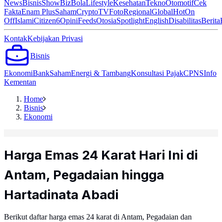
News
Bisnis
ShowBiz
Bola
Lifestyle
Kesehatan
Tekno
Otomotif
Cek
Fakta
Enam Plus
Saham
Crypto
TV
Foto
Regional
Global
Hot
On
Off
Islami
Citizen6
Opini
Feeds
Otosia
Spotlight
English
Disabilitas
Berita
Kontak
Kebijakan Privasi
Bisnis
Ekonomi
Bank
Saham
Energi & Tambang
Konsultasi Pajak
CPNS
Info
Kementan
Home
Bisnis
Ekonomi
Harga Emas 24 Karat Hari Ini di
Antam, Pegadaian hingga
Hartadinata Abadi
Berikut daftar harga emas 24 karat di Antam, Pegadaian dan