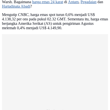
Warsh. Bagaimana
harga emas 24 karat
di
Antam
,
Pegadaian
dan
Hartadinata Abadi
?
Mengutip
CNBC
, harga emas spot turun 0,6% menjadi US$
4.138,32 per ons pada pukul 02.32 GMT. Sementara itu, harga emas
berjangka Amerika Serikat (AS) untuk pengiriman Agustus
melemah 0,4% menjadi US$ 4.149,90.