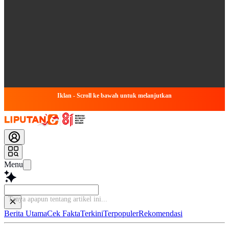
Iklan - Scroll ke bawah untuk melanjutkan
Menu
Baca l
Berita Utama
Cek Fakta
Terkini
Terpopuler
Rekomendasi