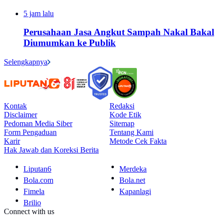
5 jam lalu
Perusahaan Jasa Angkut Sampah Nakal Bakal
Diumumkan ke Publik
Selengkapnya
Kontak
Redaksi
Disclaimer
Kode Etik
Pedoman Media Siber
Sitemap
Form Pengaduan
Tentang Kami
Karir
Metode Cek Fakta
Hak Jawab dan Koreksi Berita
Liputan6
Merdeka
Bola.com
Bola.net
Fimela
Kapanlagi
Brilio
Connect with us