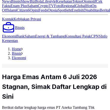
News
Bisnis
ShowBiz
Bola
Lifestyle
Kesehatan
Tekno
Otomotif
Cek
Fakta
Enam Plus
Saham
Crypto
TV
Foto
Regional
Global
Hot
On
Off
Islami
Citizen6
Opini
Feeds
Otosia
Spotlight
English
Disabilitas
Berita
Kontak
Kebijakan Privasi
Bisnis
Ekonomi
Bank
Saham
Energi & Tambang
Konsultasi Pajak
CPNS
Info
Kementan
Home
Bisnis
Ekonomi
Harga Emas Antam 6 Juli 2026
Stagnan, Simak Daftar Lengkap di
Sini
Berikut daftar lengkap harga emas PT Aneka Tambang Tbk