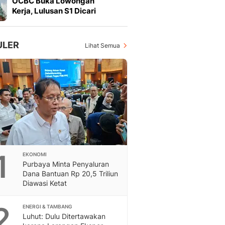
OCBC Buka Lowongan
Feeds
Kerja, Lulusan S1 Dicari
Feeds Liputan6: Kumpul
Terbaru Harian
Otosia
ULER
Lihat Semua
Otosia
Spotlight
Berita Terkini, Kabar Te
Dan Dunia - Liputan6.
English
Exploring Knowledge, T
En.Liputan6.com
Disabilitas
Disabilitas Berita Terkini
1
EKONOMI
Harian, Berita Terbaru,
Purbaya Minta Penyaluran
Berita
Dana Bantuan Rp 20,5 Triliun
Berita Hari Ini Politik,
Diawasi Ketat
Health
Kabar Berita Terbaru D
2
ENERGI & TAMBANG
Diet, Herbal Terbaik
Luhut: Dulu Ditertawakan