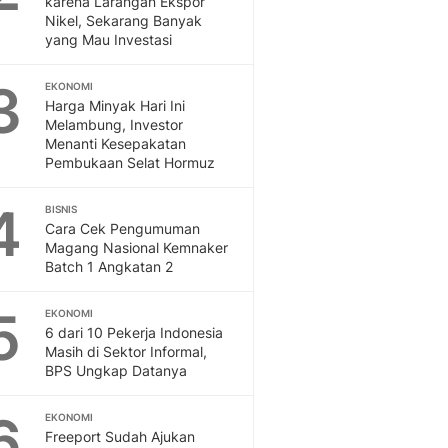
karena Larangan Ekspor
Sport
Nikel, Sekarang Banyak
Berita Bola Terkini, Ja
yang Mau Investasi
Klasemen, Hasil Liga
3
EKONOMI
Harga Minyak Hari Ini
Melambung, Investor
Menanti Kesepakatan
Pembukaan Selat Hormuz
4
BISNIS
Cara Cek Pengumuman
Magang Nasional Kemnaker
Batch 1 Angkatan 2
5
EKONOMI
6 dari 10 Pekerja Indonesia
Masih di Sektor Informal,
BPS Ungkap Datanya
6
EKONOMI
Freeport Sudah Ajukan