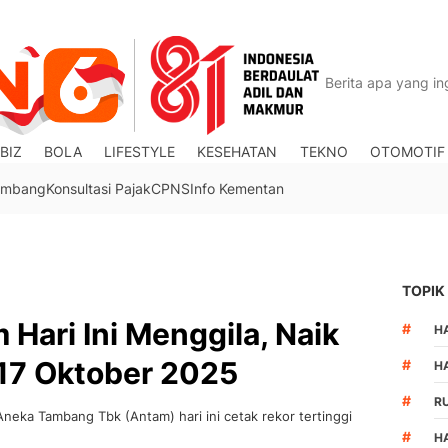
BIZ
BOLA
LIFESTYLE
KESEHATAN
TEKNO
OTOMOTIF
Tambang
Konsultasi Pajak
CPNS
Info Kementan
TOPIK
Hari Ini Menggila, Naik
#
HA
17 Oktober 2025
#
H
#
R
neka Tambang Tbk (Antam) hari ini cetak rekor tertinggi
#
H