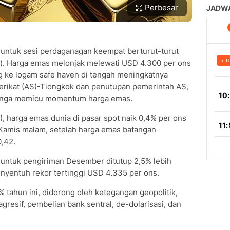
Perbesar
 untuk sesi perdaganagan keempat berturut-turut
a). Harga emas melonjak melewati USD 4.300 per ons
 ke logam safe haven di tengah meningkatnya
rikat (AS)-Tiongkok dan penutupan pemerintah AS,
unga memicu momentum harga emas.
), harga emas dunia di pasar spot naik 0,4% per ons
Kamis malam, setelah harga emas batangan
,42.
untuk pengiriman Desember ditutup 2,5% lebih
nyentuh rekor tertinggi USD 4.335 per ons.
% tahun ini, didorong oleh ketegangan geopolitik,
resif, pembelian bank sentral, de-dolarisasi, dan