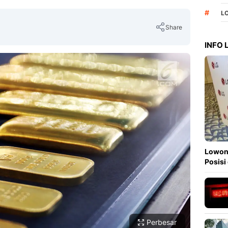
#
L
Share
INFO
Copy Link
Lowong
Posisi
Perbesar