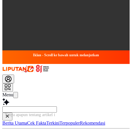
Iklan - Scroll ke bawah untuk melanjutkan
Menu
Tanya apapun tentang artikel ini...
Berita Utama
Cek Fakta
Terkini
Terpopuler
Rekomendasi