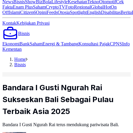
News
Bisnis
ShowBiz
Bola
Lifestyle
Kesehatan
Tekno
Otomotif
Cek
Fakta
Enam Plus
Saham
Crypto
TV
Foto
Regional
Global
Hot
On
Off
Islami
Citizen6
Opini
Feeds
Otosia
Spotlight
English
Disabilitas
Berita
Kontak
Kebijakan Privasi
Bisnis
Ekonomi
Bank
Saham
Energi & Tambang
Konsultasi Pajak
CPNS
Info
Kementan
Home
Bisnis
Bandara I Gusti Ngurah Rai
Sukseskan Bali Sebagai Pulau
Terbaik Asia 2025
Bandara I Gusti Ngurah Rai terus mendukung pariwisata Bali.