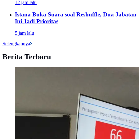
12 jam lalu
Istana Buka Suara soal Reshuffle, Dua Jabatan
Ini Jadi Prioritas
5 jam lalu
Selengkapnya
Berita Terbaru