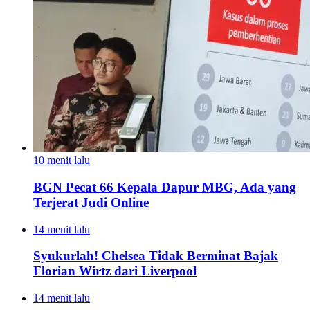
10 menit lalu
BGN Pecat 66 Kepala Dapur MBG, Ada yang
Terjerat Judi Online
14 menit lalu
Syukurlah! Chelsea Tidak Berminat Bajak
Florian Wirtz dari Liverpool
14 menit lalu