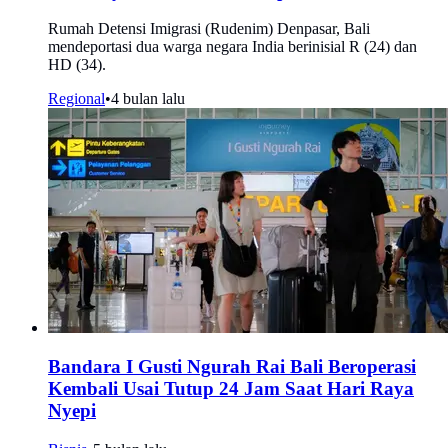
Rumah Detensi Imigrasi (Rudenim) Denpasar, Bali
mendeportasi dua warga negara India berinisial R (24) dan
HD (34).
Regional
•
4 bulan lalu
Bandara I Gusti Ngurah Rai Bali Beroperasi
Kembali Usai Tutup 24 Jam Saat Hari Raya
Nyepi