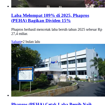
Laba Melompat 109% di 2025, Phapros
(PEHA) Bagikan Dividen 15%
Phapros berhasil mencetak laba bersih tahun 2025 sebesar Rp
27,4 miliar.
Saham
•
2 bulan lalu
Phapros (PEHA) Cetak Laba Bersih Naik