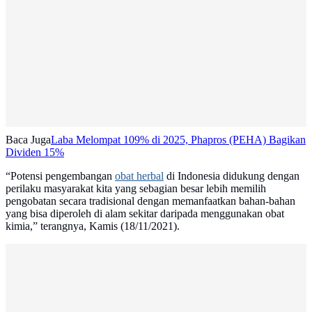
Baca Juga
Laba Melompat 109% di 2025, Phapros (PEHA) Bagikan
Dividen 15%
“Potensi pengembangan
obat herbal
di Indonesia didukung dengan
perilaku masyarakat kita yang sebagian besar lebih memilih
pengobatan secara tradisional dengan memanfaatkan bahan-bahan
yang bisa diperoleh di alam sekitar daripada menggunakan obat
kimia,” terangnya, Kamis (18/11/2021).