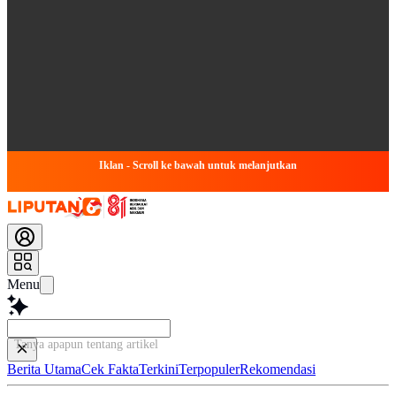
Iklan - Scroll ke bawah untuk melanjutkan
Menu
Tanya apapun tentang artikel ini...
Berita Utama
Cek Fakta
Terkini
Terpopuler
Rekomendasi