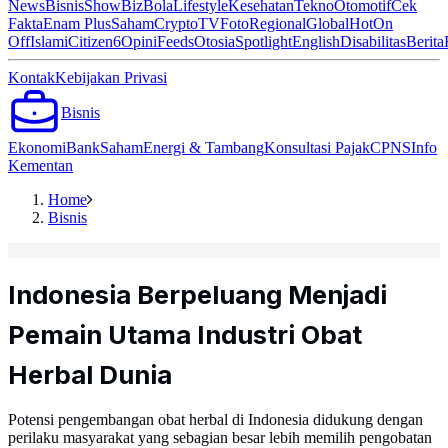
News
Bisnis
ShowBiz
Bola
Lifestyle
Kesehatan
Tekno
Otomotif
Cek
Fakta
Enam Plus
Saham
Crypto
TV
Foto
Regional
Global
Hot
On
Off
Islami
Citizen6
Opini
Feeds
Otosia
Spotlight
English
Disabilitas
Berita
Kontak
Kebijakan Privasi
Bisnis
Ekonomi
Bank
Saham
Energi & Tambang
Konsultasi Pajak
CPNS
Info
Kementan
Home
Bisnis
Indonesia Berpeluang Menjadi
Pemain Utama Industri Obat
Herbal Dunia
Potensi pengembangan obat herbal di Indonesia didukung dengan
perilaku masyarakat yang sebagian besar lebih memilih pengobatan