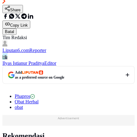
Share
Copy Link
Batal
Tim Redaksi
Liputan6.com
Reporter
Ilyas Istianur Praditya
Editor
Add
as a preferred source on Google
Phapros
Obat Herbal
obat
Advertisement
Rekomendasi