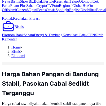
News
Bisnis
ShowBiz
Bola
Lifestyle
Kesehatan
Tekno
Otomotif
Cek
Fakta
Enam Plus
Saham
Crypto
TV
Foto
Regional
Global
Hot
On
Off
Islami
Citizen6
Opini
Feeds
Otosia
Spotlight
English
Disabilitas
Berita
Kontak
Kebijakan Privasi
Bisnis
Ekonomi
Bank
Saham
Energi & Tambang
Konsultasi Pajak
CPNS
Info
Kementan
Home
Bisnis
Ekonomi
Harga Bahan Pangan di Bandung
Stabil, Pasokan Cabai Sedikit
Terganggu
Harga cabai rawit diyakini akan kembali stabil saat panen raya tiba