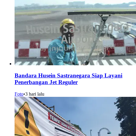
Bandara Husein Sastranegara Siap Layani
Penerbangan Jet Reguler
Foto
•
3 hari lalu