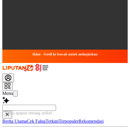
Iklan - Scroll ke bawah untuk melanjutkan
Menu
Tanya apapun tentang artikel ini...
Berita Utama
Cek Fakta
Terkini
Terpopuler
Rekomendasi