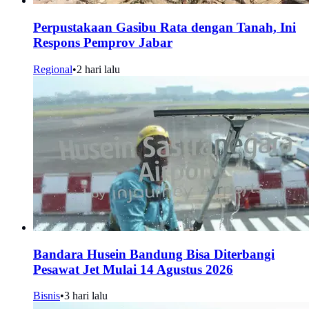
Perpustakaan Gasibu Rata dengan Tanah, Ini
Respons Pemprov Jabar
Regional
•
2 hari lalu
Bandara Husein Bandung Bisa Diterbangi
Pesawat Jet Mulai 14 Agustus 2026
Bisnis
•
3 hari lalu