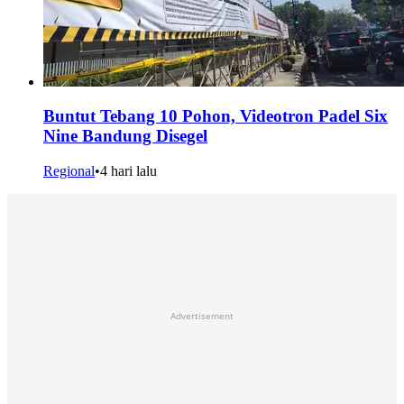
Buntut Tebang 10 Pohon, Videotron Padel Six
Nine Bandung Disegel
Regional
•
4 hari lalu
Advertisement