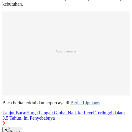
kebutuhan.
Advertisement
Baca berita terkini dan terpercaya di
Berita Liputan6
Lanjut Baca:
Harga Pangan Global Naik ke Level Tertinggi dalam
3,5 Tahun, Ini Penyebabnya
Share