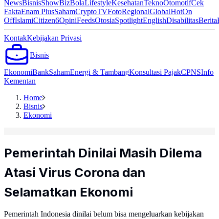
News
Bisnis
ShowBiz
Bola
Lifestyle
Kesehatan
Tekno
Otomotif
Cek
Fakta
Enam Plus
Saham
Crypto
TV
Foto
Regional
Global
Hot
On
Off
Islami
Citizen6
Opini
Feeds
Otosia
Spotlight
English
Disabilitas
Berita
Kontak
Kebijakan Privasi
Bisnis
Ekonomi
Bank
Saham
Energi & Tambang
Konsultasi Pajak
CPNS
Info
Kementan
Home
Bisnis
Ekonomi
Pemerintah Dinilai Masih Dilema
Atasi Virus Corona dan
Selamatkan Ekonomi
Pemerintah Indonesia dinilai belum bisa mengeluarkan kebijakan