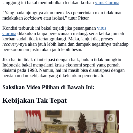
tanggung ini bakal menimbulkan ledakan korban
virus Corona
.
"Yang pada ujungnya akan memaksa pemerintah mau tidak mau
melakukan
lockdown
atau isolasi," tutur Pieter.
Kondisi terburuk ini bakal terjadi jika penanganan
virus
Corona
dilakukan tanpa perencanaan matang, serta ketika jumlah
korban sudah tidak tertanggulangi. Maka, lanjut dia, proses
recovery
-nya akan jauh lebih lama dan dampak negatifnya terhadap
perekonomian justru akan jauh lebih besar.
Jika hal ini tidak diantisipasi dengan baik, bukan tidak mungkin
Indonesia bakal mengalami krisis ekonomi seperti yang pernah
dialami pada 1998. Namun, hal ini masih bisa diantisipasi dengan
persiapan dan kebijakan yang dikeluarkan pemerintah.
Saksikan Video Pilihan di Bawah Ini:
Kebijakan Tak Tepat
Presiden Joko Widodo atau Jokowi (ketiga kanan)
memimpin ratas penanganan banjir di Istana Merdeka,
Jakarta, Rabu (8/1). Jokowi meminta Gubernur DKI
Jakarta Anies Baswedan, Gubernur Jabar Ridwan