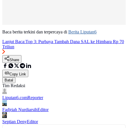
Baca berita terkini dan terpercaya di
Berita Liputan6
Lanjut Baca:
Top 3: Purbaya Tambah Dana SAL ke Himbara Rp 70
Triliun
Share
Copy Link
Batal
Tim Redaksi
Liputan6.com
Reporter
Fadjriah Nurdiarsih
Editor
Septian Deny
Editor