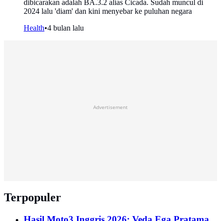
dibicarakan adalah BA.3.2 alias Cicada. Sudah muncul di
2024 lalu 'diam' dan kini menyebar ke puluhan negara
Health
•
4 bulan lalu
Advertisement
Terpopuler
Hasil Moto3 Inggris 2026: Veda Ega Pratama