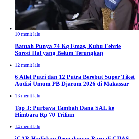
10 menit lalu
Bantah Punya 74 Kg Emas, Kubu Febrie
Soroti Hal yang Belum Terungkap
12 menit lalu
6 Atlet Putri dan 12 Putra Berebut Super Tiket
Audisi Umum PB Djarum 2026 di Makassar
13 menit lalu
Top 3: Purbaya Tambah Dana SAL ke
Himbara Rp 70 Triliun
14 menit lalu
iCAR Hadirkan Pengalaman Baru di GIIAS