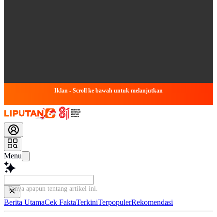
Iklan - Scroll ke bawah untuk melanjutkan
Menu
Tanya apapun tentang artikel ini...
Berita Utama
Cek Fakta
Terkini
Terpopuler
Rekomendasi