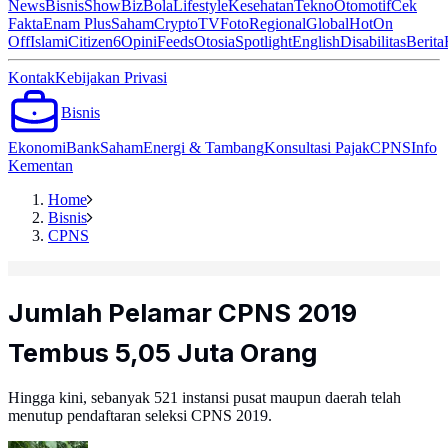
News
Bisnis
ShowBiz
Bola
Lifestyle
Kesehatan
Tekno
Otomotif
Cek
Fakta
Enam Plus
Saham
Crypto
TV
Foto
Regional
Global
Hot
On
Off
Islami
Citizen6
Opini
Feeds
Otosia
Spotlight
English
Disabilitas
Berita
Kontak
Kebijakan Privasi
Bisnis
Ekonomi
Bank
Saham
Energi & Tambang
Konsultasi Pajak
CPNS
Info
Kementan
Home
Bisnis
CPNS
Jumlah Pelamar CPNS 2019
Tembus 5,05 Juta Orang
Hingga kini, sebanyak 521 instansi pusat maupun daerah telah
menutup pendaftaran seleksi CPNS 2019.