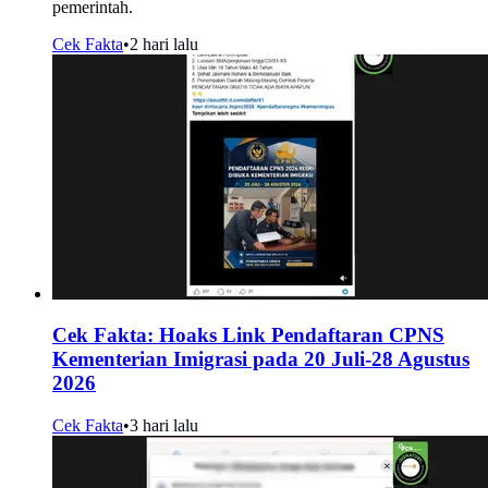
pemerintah.
Cek Fakta
•
2 hari lalu
Cek Fakta: Hoaks Link Pendaftaran CPNS
Kementerian Imigrasi pada 20 Juli-28 Agustus
2026
Cek Fakta
•
3 hari lalu