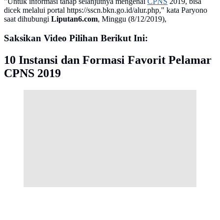
"Untuk informasi tahap selanjutnya mengenai
CPNS
2019, bisa
dicek melalui portal https://sscn.bkn.go.id/alur.php," kata Paryono
saat dihubungi
Liputan6.com
, Minggu (8/12/2019),
Saksikan Video Pilihan Berikut Ini:
10 Instansi dan Formasi Favorit Pelamar
CPNS 2019
Peserta mengikuti simulasi tes CPNS 2019 berbasis
Computer Assisted Test (CAT) di halaman Gedung
Sarinah, Jakarta, Minggu (8/12/2019). Simulasi tes
CPNS berbasis CAT diadakan Kantor Regional V
Badan Kepegawaian Negara (BKN) Jakarta.
(Liputan6.com/Helmi Fithriansyah)