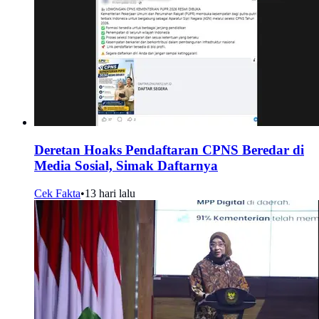
Deretan Hoaks Pendaftaran CPNS Beredar di
Media Sosial, Simak Daftarnya
Cek Fakta
•
13 hari lalu