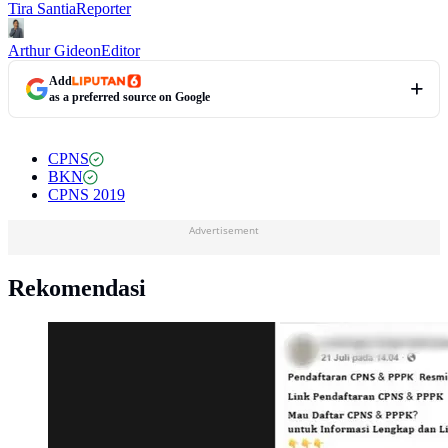
Tira Santia
Reporter
Arthur Gideon
Editor
Add
as a preferred source on Google
CPNS
BKN
CPNS 2019
Advertisement
Rekomendasi