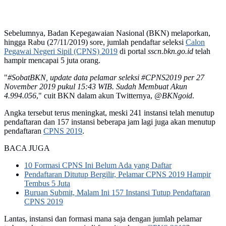
Sebelumnya, Badan Kepegawaian Nasional (BKN) melaporkan,
hingga Rabu (27/11/2019) sore, jumlah pendaftar seleksi
Calon
Pegawai Negeri Sipil (CPNS) 2019
di portal
sscn.bkn.go.id
telah
hampir mencapai 5 juta orang.
"
#SobatBKN, update data pelamar seleksi #CPNS2019 per 27
November 2019 pukul 15:43 WIB. Sudah Membuat Akun
4.994.056
," cuit BKN dalam akun Twitternya,
@BKNgoid
.
Angka tersebut terus meningkat, meski 241 instansi telah menutup
pendaftaran dan 157 instansi beberapa jam lagi juga akan menutup
pendaftaran
CPNS 2019
.
BACA JUGA
10 Formasi CPNS Ini Belum Ada yang Daftar
Pendaftaran Ditutup Bergilir, Pelamar CPNS 2019 Hampir
Tembus 5 Juta
Buruan Submit, Malam Ini 157 Instansi Tutup Pendaftaran
CPNS 2019
Lantas, instansi dan formasi mana saja dengan jumlah pelamar