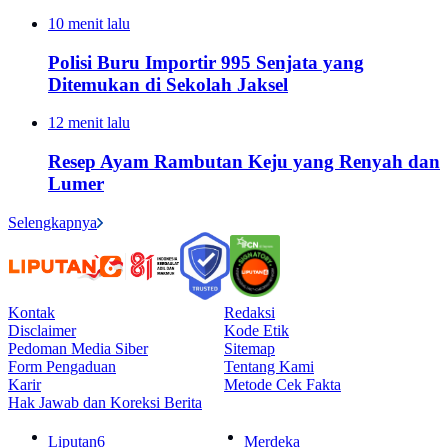
10 menit lalu
Polisi Buru Importir 995 Senjata yang
Ditemukan di Sekolah Jaksel
12 menit lalu
Resep Ayam Rambutan Keju yang Renyah dan
Lumer
Selengkapnya
Kontak
Redaksi
Disclaimer
Kode Etik
Pedoman Media Siber
Sitemap
Form Pengaduan
Tentang Kami
Karir
Metode Cek Fakta
Hak Jawab dan Koreksi Berita
Liputan6
Merdeka