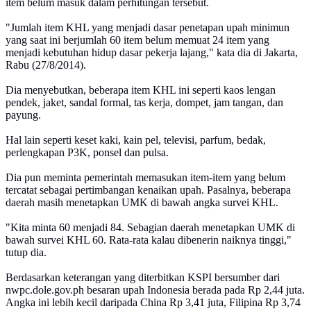
item belum masuk dalam perhitungan tersebut.
"Jumlah item KHL yang menjadi dasar penetapan upah minimun
yang saat ini berjumlah 60 item belum memuat 24 item yang
menjadi kebutuhan hidup dasar pekerja lajang," kata dia di Jakarta,
Rabu (27/8/2014).
Dia menyebutkan, beberapa item KHL ini seperti kaos lengan
pendek, jaket, sandal formal, tas kerja, dompet, jam tangan, dan
payung.
Hal lain seperti keset kaki, kain pel, televisi, parfum, bedak,
perlengkapan P3K, ponsel dan pulsa.
Dia pun meminta pemerintah memasukan item-item yang belum
tercatat sebagai pertimbangan kenaikan upah. Pasalnya, beberapa
daerah masih menetapkan UMK di bawah angka survei KHL.
"Kita minta 60 menjadi 84. Sebagian daerah menetapkan UMK di
bawah survei KHL 60. Rata-rata kalau dibenerin naiknya tinggi,"
tutup dia.
Berdasarkan keterangan yang diterbitkan KSPI bersumber dari
nwpc.dole.gov.ph besaran upah Indonesia berada pada Rp 2,44 juta.
Angka ini lebih kecil daripada China Rp 3,41 juta, Filipina Rp 3,74