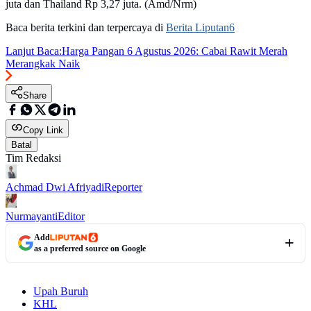
juta dan Thailand Rp 3,27 juta. (Amd/Nrm)
Baca berita terkini dan terpercaya di
Berita Liputan6
Lanjut Baca:
Harga Pangan 6 Agustus 2026: Cabai Rawit Merah
Merangkak Naik
Share
Copy Link
Batal
Tim Redaksi
Achmad Dwi Afriyadi
Reporter
Nurmayanti
Editor
Add
as a preferred source on Google
Upah Buruh
KHL