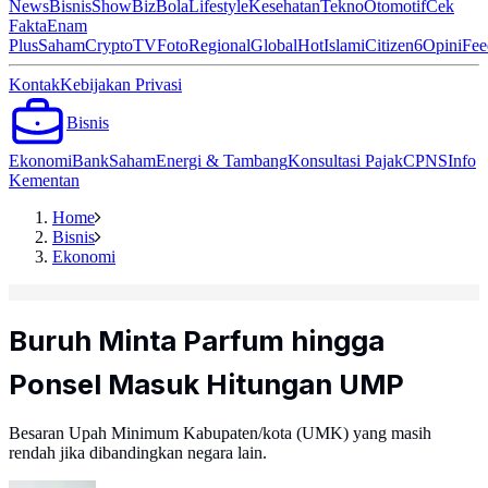
News
Bisnis
ShowBiz
Bola
Lifestyle
Kesehatan
Tekno
Otomotif
Cek
Fakta
Enam
Plus
Saham
Crypto
TV
Foto
Regional
Global
Hot
Islami
Citizen6
Opini
Fee
Kontak
Kebijakan Privasi
Bisnis
Ekonomi
Bank
Saham
Energi & Tambang
Konsultasi Pajak
CPNS
Info
Kementan
Home
Bisnis
Ekonomi
Buruh Minta Parfum hingga
Ponsel Masuk Hitungan UMP
Besaran Upah Minimum Kabupaten/kota (UMK) yang masih
rendah jika dibandingkan negara lain.