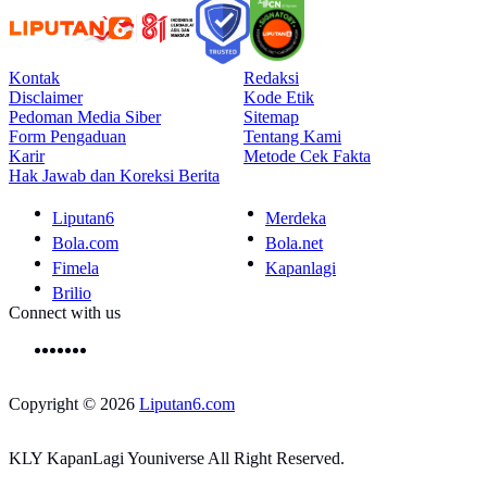
Kontak
Redaksi
Disclaimer
Kode Etik
Pedoman Media Siber
Sitemap
Form Pengaduan
Tentang Kami
Karir
Metode Cek Fakta
Hak Jawab dan Koreksi Berita
Liputan6
Merdeka
Bola.com
Bola.net
Fimela
Kapanlagi
Brilio
Connect with us
Copyright © 2026
Liputan6.com
KLY KapanLagi Youniverse All Right Reserved.