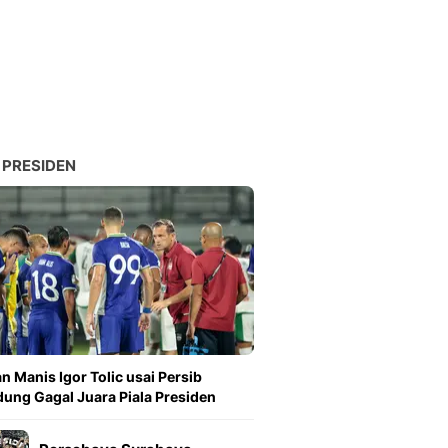
Sport
Berita Bola Terkini, Ja
Klasemen, Hasil Liga
 PRESIDEN
n Manis Igor Tolic usai Persib
ung Gagal Juara Piala Presiden