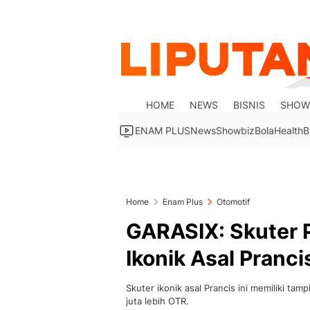
HOME
NEWS
BISNIS
SHOW
ENAM PLUS
News
Showbiz
Bola
Health
B
Home
Enam Plus
Otomotif
GARASIX: Skuter 
Ikonik Asal Pranci
Skuter ikonik asal Prancis ini memiliki tamp
juta lebih OTR.