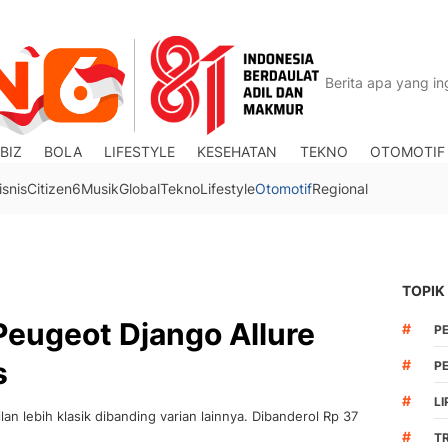
BIZ
BOLA
LIFESTYLE
KESEHATAN
TEKNO
OTOMOTIF
isnis
Citizen6
Musik
Global
Tekno
Lifestyle
Otomotif
Regional
TOPIK
Peugeot Django Allure
#
P
s
#
PE
#
LI
ilan lebih klasik dibanding varian lainnya. Dibanderol Rp 37
#
T