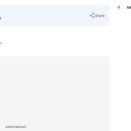
#
M
Share
B
x
Copy Link
Advertisement