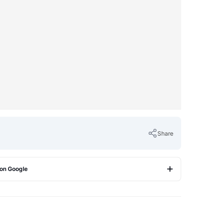
Share
 on Google
Copy Link