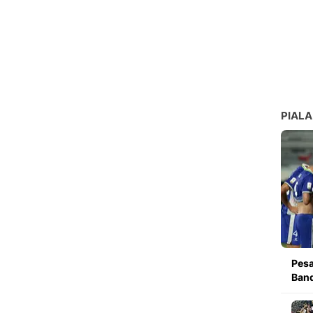
PIALA
Pesa
Band