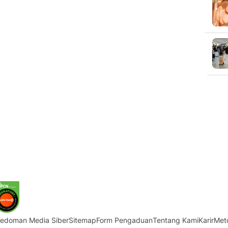
edoman Media Siber
Sitemap
Form Pengaduan
Tentang Kami
Karir
Met