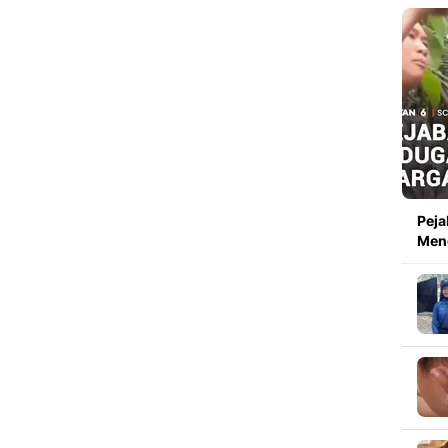
Peja
Men