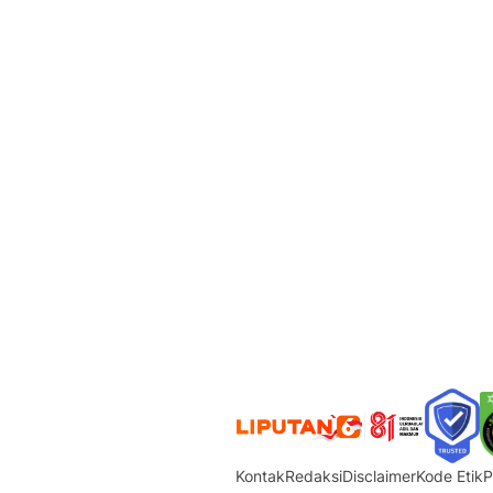
Kontak
Redaksi
Disclaimer
Kode Etik
P