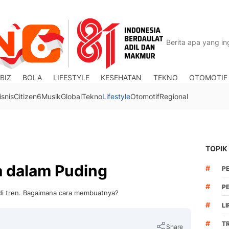
BIZ
BOLA
LIFESTYLE
KESEHATAN
TEKNO
OTOMOTIF
isnis
Citizen6
Musik
Global
Tekno
Lifestyle
Otomotif
Regional
TOPIK
 dalam Puding
#
P
#
PE
i tren. Bagaimana cara membuatnya?
#
LI
#
T
Share