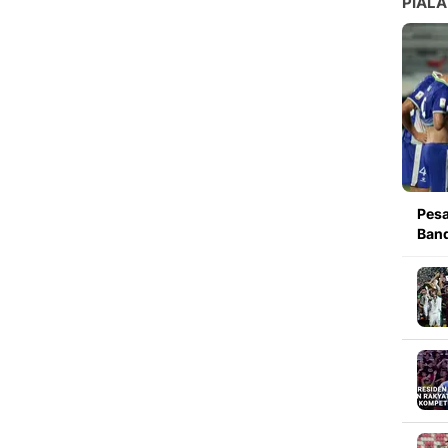
PIALA
Pesa
Band