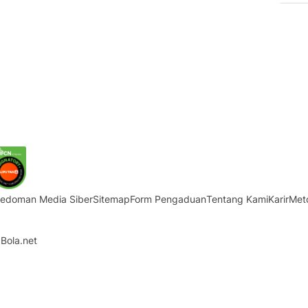
edoman Media Siber
Sitemap
Form Pengaduan
Tentang Kami
Karir
Met
Bola.net