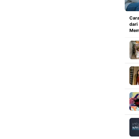
Car
dari
Mem