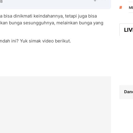
IB
#
M
a bisa dinikmati keindahannya, tetapi juga bisa
 bukan bunga sesungguhnya, melainkan bunga yang
LI
Copy Link
dah ini? Yuk simak video berikut.
Dan