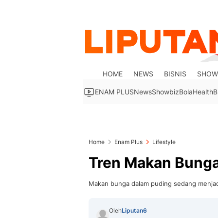
HOME
NEWS
BISNIS
SHOW
ENAM PLUS
News
Showbiz
Bola
Health
B
Home
Enam Plus
Lifestyle
Tren Makan Bunga
Makan bunga dalam puding sedang menjad
Oleh
Liputan6