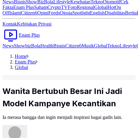
News
Bisnis
ShowBiz
Bola
Lifestyle
Kesehatan
Tekno
Otomotif
Cek
Fakta
Enam Plus
Saham
Crypto
TV
Foto
Regional
Global
Hot
On
Off
Islami
Citizen6
Opini
Feeds
Otosia
Spotlight
English
Disabilitas
Berita
Kontak
Kebijakan Privasi
Enam Plus
News
Showbiz
Bola
Health
Bisnis
Citizen6
Musik
Global
Tekno
Lifestyle
Home
Enam Plus
Global
Wanita Bertubuh Besar Ini Jadi
Model Kampanye Kecantikan
Ia merasa bangga dan ingin menjadi inspirasi bagai gadis lain.