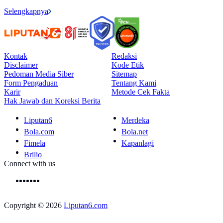
Selengkapnya
Kontak
Redaksi
Disclaimer
Kode Etik
Pedoman Media Siber
Sitemap
Form Pengaduan
Tentang Kami
Karir
Metode Cek Fakta
Hak Jawab dan Koreksi Berita
Liputan6
Merdeka
Bola.com
Bola.net
Fimela
Kapanlagi
Brilio
Connect with us
Copyright © 2026
Liputan6.com