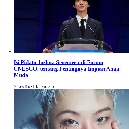
Isi Pidato Joshua Seventeen di Forum
UNESCO, tentang Pentingnya Impian Anak
Muda
ShowBiz
•
1 bulan lalu