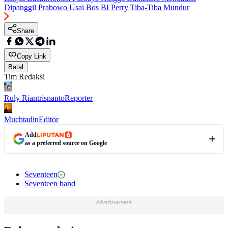
Dipanggil Prabowo Usai Bos BI Perry Tiba-Tiba Mundur
Share
Copy Link
Batal
Tim Redaksi
Ruly Riantrisnanto
Reporter
Muchtadin
Editor
Add
as a preferred source on Google
Seventeen
Seventeen band
Advertisement