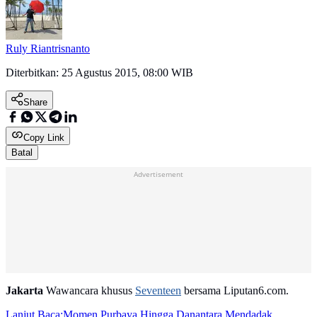
Ruly Riantrisnanto
Diterbitkan:
25 Agustus 2015, 08:00 WIB
Share
Copy Link
Batal
Advertisement
Jakarta
Wawancara khusus
Seventeen
bersama Liputan6.com.
Lanjut Baca:
Momen Purbaya Hingga Danantara Mendadak