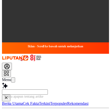
Iklan - Scroll ke bawah untuk melanjutkan
Menu
Tanya apapun tentang artikel ini...
Berita Utama
Cek Fakta
Terkini
Terpopuler
Rekomendasi