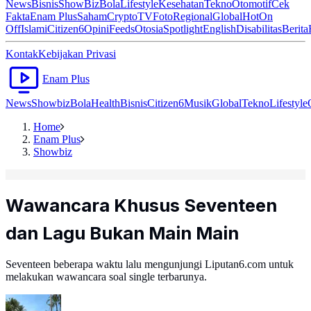
News
Bisnis
ShowBiz
Bola
Lifestyle
Kesehatan
Tekno
Otomotif
Cek
Fakta
Enam Plus
Saham
Crypto
TV
Foto
Regional
Global
Hot
On
Off
Islami
Citizen6
Opini
Feeds
Otosia
Spotlight
English
Disabilitas
Berita
Kontak
Kebijakan Privasi
Enam Plus
News
Showbiz
Bola
Health
Bisnis
Citizen6
Musik
Global
Tekno
Lifestyle
Home
Enam Plus
Showbiz
Wawancara Khusus Seventeen
dan Lagu Bukan Main Main
Seventeen beberapa waktu lalu mengunjungi Liputan6.com untuk
melakukan wawancara soal single terbarunya.