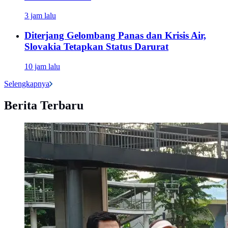
3 jam lalu
Diterjang Gelombang Panas dan Krisis Air,
Slovakia Tetapkan Status Darurat
10 jam lalu
Selengkapnya
Berita Terbaru