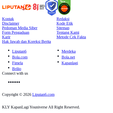
Kontak
Redaksi
Disclaimer
Kode Etik
Pedoman Media Siber
Sitemap
Form Pengaduan
Tentang Kami
Karir
Metode Cek Fakta
Hak Jawab dan Koreksi Berita
Liputan6
Merdeka
Bola.com
Bola.net
Fimela
Kapanlagi
Brilio
Connect with us
Copyright © 2026
Liputan6.com
KLY KapanLagi Youniverse All Right Reserved.