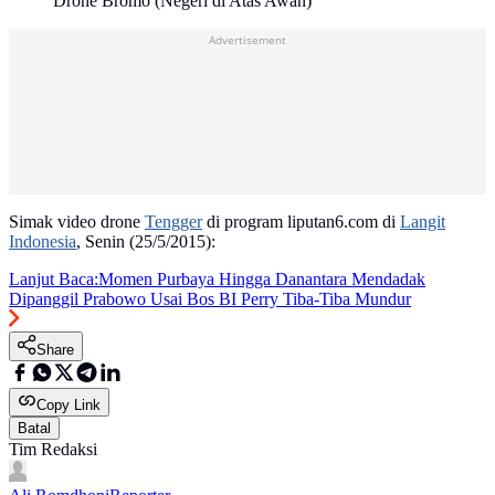
Drone Bromo (Negeri di Atas Awan)
Advertisement
Simak video drone
Tengger
di program liputan6.com di
Langit
Indonesia
, Senin (25/5/2015):
Lanjut Baca:
Momen Purbaya Hingga Danantara Mendadak
Dipanggil Prabowo Usai Bos BI Perry Tiba-Tiba Mundur
Share
Copy Link
Batal
Tim Redaksi