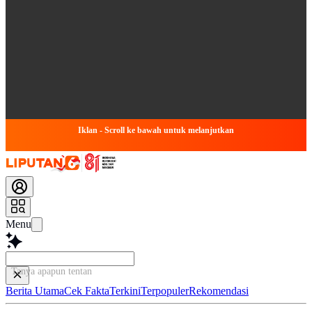
Iklan - Scroll ke bawah untuk melanjutkan
Menu
Tanya apapun tentang ar
Berita Utama
Cek Fakta
Terkini
Terpopuler
Rekomendasi