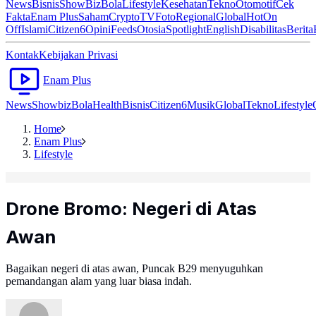
News
Bisnis
ShowBiz
Bola
Lifestyle
Kesehatan
Tekno
Otomotif
Cek
Fakta
Enam Plus
Saham
Crypto
TV
Foto
Regional
Global
Hot
On
Off
Islami
Citizen6
Opini
Feeds
Otosia
Spotlight
English
Disabilitas
Berita
Kontak
Kebijakan Privasi
Enam Plus
News
Showbiz
Bola
Health
Bisnis
Citizen6
Musik
Global
Tekno
Lifestyle
Home
Enam Plus
Lifestyle
Drone Bromo: Negeri di Atas
Awan
Bagaikan negeri di atas awan, Puncak B29 menyuguhkan
pemandangan alam yang luar biasa indah.