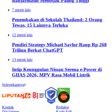
Banjarmasin Melonjak Paling Tinggi
7 menit lalu
Penembakan di Sekolah Thailand: 2 Orang
Tewas, 15 Lainnya Terluka
12 menit lalu
Pendiri Strategy Michael Saylor Raup Rp 268
Triliun Berkat ChatGPT
13 menit lalu
Intip Keunggulan Nissan Serena e-Power di
GIIAS 2026, MPV Rasa Mobil Listrik
Selengkapnya
Kontak
Redaksi
Disclaimer
Kode Etik