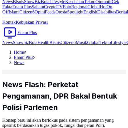
News
Bisnis
ShowBiz
Bola
Lifestyle
Kesehatan
Tekno
Otomotif
Cek
Fakta
Enam Plus
Saham
Crypto
TV
Foto
Regional
Global
Hot
On
Off
Islami
Citizen6
Opini
Feeds
Otosia
Spotlight
English
Disabilitas
Berita
Kontak
Kebijakan Privasi
Enam Plus
News
Showbiz
Bola
Health
Bisnis
Citizen6
Musik
Global
Tekno
Lifestyle
Home
Enam Plus
News
News Flash: Perketat
Pengamanan, DPR Bakal Bentuk
Polisi Parlemen
Konsep baru ini akan berfokus pada sistem pengamanan yang
spesifik berdasarkan tugas pokok, fungsi dan peran Polri.