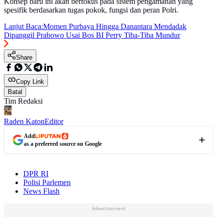
Konsep baru ini akan berfokus pada sistem pengamanan yang
spesifik berdasarkan tugas pokok, fungsi dan peran Polri.
Lanjut Baca:
Momen Purbaya Hingga Danantara Mendadak
Dipanggil Prabowo Usai Bos BI Perry Tiba-Tiba Mundur
Share
Copy Link
Batal
Tim Redaksi
Raden Katon
Editor
Add
as a preferred source on Google
DPR RI
Polisi Parlemen
News Flash
Advertisement