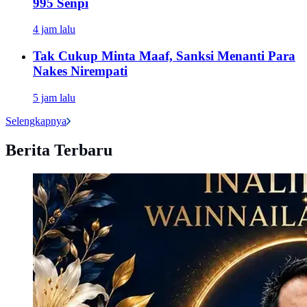
995 Senpi
4 jam lalu
Tak Cukup Minta Maaf, Sanksi Menanti Para
Nakes Nirempati
5 jam lalu
Selengkapnya
Berita Terbaru