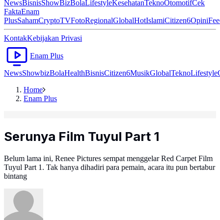
News
Bisnis
ShowBiz
Bola
Lifestyle
Kesehatan
Tekno
Otomotif
Cek
Fakta
Enam
Plus
Saham
Crypto
TV
Foto
Regional
Global
Hot
Islami
Citizen6
Opini
Fee
Kontak
Kebijakan Privasi
Enam Plus
News
Showbiz
Bola
Health
Bisnis
Citizen6
Musik
Global
Tekno
Lifestyle
Home
Enam Plus
Serunya Film Tuyul Part 1
Belum lama ini, Renee Pictures sempat menggelar Red Carpet Film
Tuyul Part 1. Tak hanya dihadiri para pemain, acara itu pun bertabur
bintang