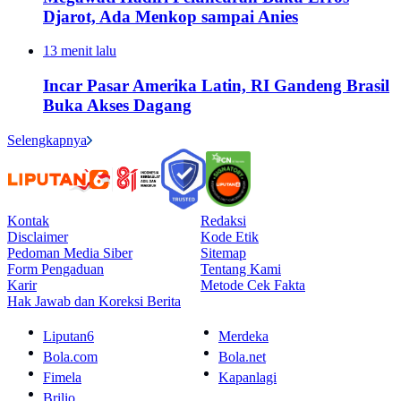
Djarot, Ada Menkop sampai Anies
13 menit lalu
Incar Pasar Amerika Latin, RI Gandeng Brasil
Buka Akses Dagang
Selengkapnya
Kontak
Redaksi
Disclaimer
Kode Etik
Pedoman Media Siber
Sitemap
Form Pengaduan
Tentang Kami
Karir
Metode Cek Fakta
Hak Jawab dan Koreksi Berita
Liputan6
Merdeka
Bola.com
Bola.net
Fimela
Kapanlagi
Brilio