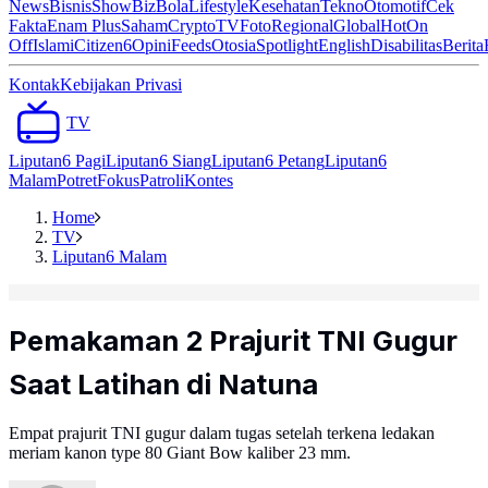
News
Bisnis
ShowBiz
Bola
Lifestyle
Kesehatan
Tekno
Otomotif
Cek
Fakta
Enam Plus
Saham
Crypto
TV
Foto
Regional
Global
Hot
On
Off
Islami
Citizen6
Opini
Feeds
Otosia
Spotlight
English
Disabilitas
Berita
Kontak
Kebijakan Privasi
TV
Liputan6 Pagi
Liputan6 Siang
Liputan6 Petang
Liputan6
Malam
Potret
Fokus
Patroli
Kontes
Home
TV
Liputan6 Malam
Pemakaman 2 Prajurit TNI Gugur
Saat Latihan di Natuna
Empat prajurit TNI gugur dalam tugas setelah terkena ledakan
meriam kanon type 80 Giant Bow kaliber 23 mm.