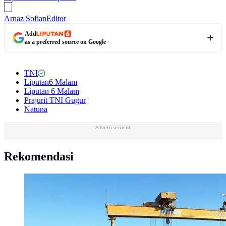
Arnaz Sofian
Editor
Add
as a preferred source on Google
TNI
Liputan6 Malam
Liputan 6 Malam
Prajurit TNI Gugur
Natuna
Advertisement
Rekomendasi