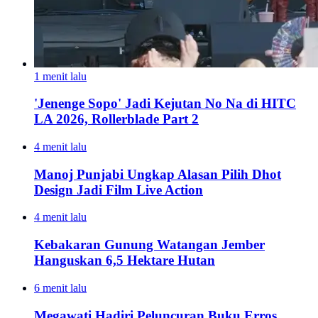
1 menit lalu
'Jenenge Sopo' Jadi Kejutan No Na di HITC
LA 2026, Rollerblade Part 2
4 menit lalu
Manoj Punjabi Ungkap Alasan Pilih Dhot
Design Jadi Film Live Action
4 menit lalu
Kebakaran Gunung Watangan Jember
Hanguskan 6,5 Hektare Hutan
6 menit lalu
Megawati Hadiri Peluncuran Buku Erros