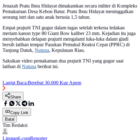
Jenazah Pratu Ibnu Hidayat dimakamkan secara militer di Kompleks
Pemakaman Desa Kebon Batur. Pratu Ibnu Hidayat meninggalkan
seorang istri dan satu anak berusia 1,5 tahun.
Empat prajurit TNI gugur dalam tugas setelah terkena ledakan
meriam kanon type 80 Giant Bow kaliber 23 mm. Kejadian itu juga
menyebabkan delapan prajurit mengalami luka-luka dalam gladi
bersih latihan tempur Pasukan Pemukul Reaksi Cepat (PPRC) di
Tanjung Datuk,
Natuna
, Kepulauan Riau.
Saksikan video pemakaman dua prajurit TNI yang gugur saat
latihan di
Natuna
berikut ini.
Lanjut Baca:
Berebut 30.000 Kue Apem
Share
Copy Link
Batal
Tim Redaksi
Liputan6.com
Reporter