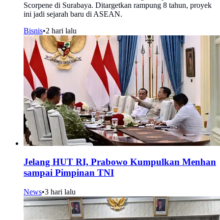
Scorpene di Surabaya. Ditargetkan rampung 8 tahun, proyek
ini jadi sejarah baru di ASEAN.
Bisnis
•
2 hari lalu
Jelang HUT RI, Prabowo Kumpulkan Menhan
sampai Pimpinan TNI
News
•
3 hari lalu