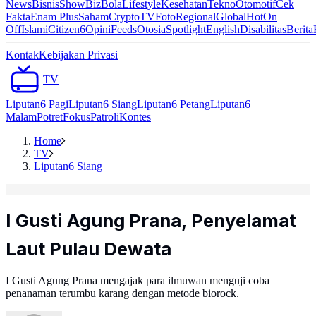
News
Bisnis
ShowBiz
Bola
Lifestyle
Kesehatan
Tekno
Otomotif
Cek
Fakta
Enam Plus
Saham
Crypto
TV
Foto
Regional
Global
Hot
On
Off
Islami
Citizen6
Opini
Feeds
Otosia
Spotlight
English
Disabilitas
Berita
Kontak
Kebijakan Privasi
TV
Liputan6 Pagi
Liputan6 Siang
Liputan6 Petang
Liputan6
Malam
Potret
Fokus
Patroli
Kontes
Home
TV
Liputan6 Siang
I Gusti Agung Prana, Penyelamat
Laut Pulau Dewata
I Gusti Agung Prana mengajak para ilmuwan menguji coba
penanaman terumbu karang dengan metode biorock.