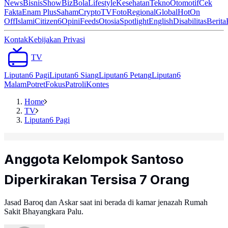
News
Bisnis
ShowBiz
Bola
Lifestyle
Kesehatan
Tekno
Otomotif
Cek
Fakta
Enam Plus
Saham
Crypto
TV
Foto
Regional
Global
Hot
On
Off
Islami
Citizen6
Opini
Feeds
Otosia
Spotlight
English
Disabilitas
Berita
Kontak
Kebijakan Privasi
TV
Liputan6 Pagi
Liputan6 Siang
Liputan6 Petang
Liputan6
Malam
Potret
Fokus
Patroli
Kontes
Home
TV
Liputan6 Pagi
Anggota Kelompok Santoso
Diperkirakan Tersisa 7 Orang
Jasad Baroq dan Askar saat ini berada di kamar jenazah Rumah
Sakit Bhayangkara Palu.