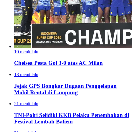
10 menit lalu
Chelsea Pesta Gol 3-0 atas AC Milan
13 menit lalu
Jejak GPS Bongkar Dugaan Penggelapan
Mobil Rental di Lampung
21 menit lalu
TNI-Polri Selidiki KKB Pelaku Penembakan di
Festival Lembah Baliem