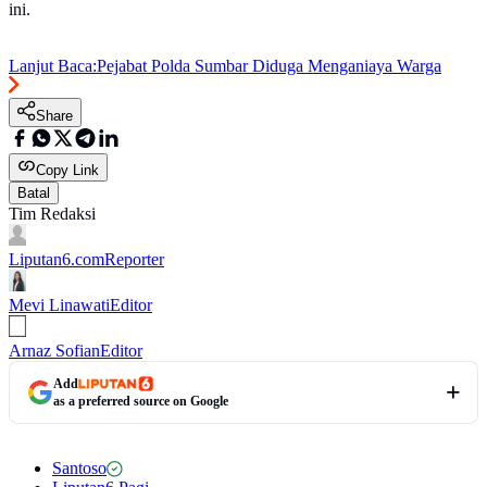
ini.
Lanjut Baca:
Pejabat Polda Sumbar Diduga Menganiaya Warga
Share
Copy Link
Batal
Tim Redaksi
Liputan6.com
Reporter
Mevi Linawati
Editor
Arnaz Sofian
Editor
Add
as a preferred source on Google
Santoso