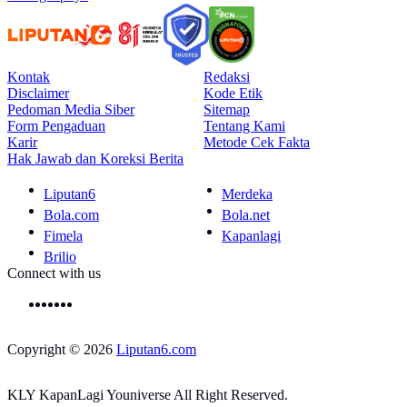
Kontak
Redaksi
Disclaimer
Kode Etik
Pedoman Media Siber
Sitemap
Form Pengaduan
Tentang Kami
Karir
Metode Cek Fakta
Hak Jawab dan Koreksi Berita
Liputan6
Merdeka
Bola.com
Bola.net
Fimela
Kapanlagi
Brilio
Connect with us
Copyright © 2026
Liputan6.com
KLY KapanLagi Youniverse All Right Reserved.