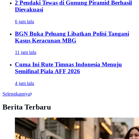
2 Pendaki Tewas di Gunung Piramid Berhasil
Dievakuasi
6 jam lalu
BGN Buka Peluang Libatkan Polisi Tangani
Kasus Keracunan MBG
11 jam lalu
Cuma Ini Rute Timnas Indonesia Menuju
Semifinal Piala AFF 2026
4 jam lalu
Selengkapnya
Berita Terbaru