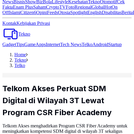
News
Bisnis
ShowBiz
Bola
Lifestyle
Kesehatan
Tekno
Otomotif
Cek
Fakta
Enam Plus
Saham
Crypto
TV
Foto
Regional
Global
Hot
On
Off
Islami
Citizen6
Opini
Feeds
Otosia
Spotlight
English
Disabilitas
Berita
Kontak
Kebijakan Privasi
Tekno
Gadget
Tips
Game
Apps
Internet
Tech News
Telko
Android
Startup
Home
Tekno
Telko
Telkom Akses Perkuat SDM
Digital di Wilayah 3T Lewat
Program CSR Fiber Academy
Telkom Akses menghadirkan Program CSR Fiber Academy untuk
meningkatkan kompetensi SDM digital di wilayah 3T sekaligus