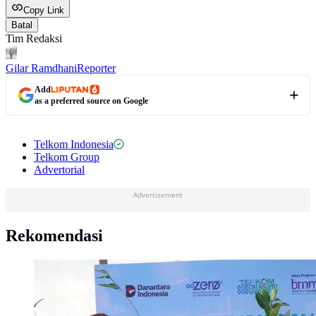
Copy Link
Batal
Tim Redaksi
Gilar Ramdhani
Reporter
Add
as a preferred source on Google
Telkom Indonesia
Telkom Group
Advertorial
Advertisement
Rekomendasi