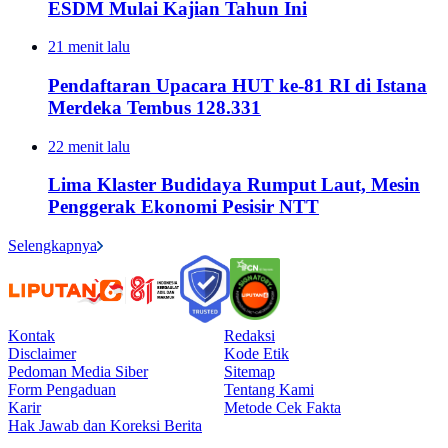
ESDM Mulai Kajian Tahun Ini
21 menit lalu
Pendaftaran Upacara HUT ke-81 RI di Istana
Merdeka Tembus 128.331
22 menit lalu
Lima Klaster Budidaya Rumput Laut, Mesin
Penggerak Ekonomi Pesisir NTT
Selengkapnya
Kontak
Redaksi
Disclaimer
Kode Etik
Pedoman Media Siber
Sitemap
Form Pengaduan
Tentang Kami
Karir
Metode Cek Fakta
Hak Jawab dan Koreksi Berita