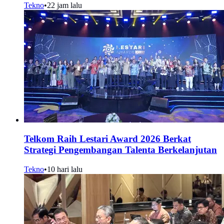
Tekno
•
22 jam lalu
Telkom Raih Lestari Award 2026 Berkat
Strategi Pengembangan Talenta Berkelanjutan
Tekno
•
10 hari lalu