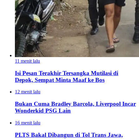
11 menit lalu
Isi Pesan Terakhir Tersangka Mutilasi di
Depok, Sempat Minta Maaf ke Bos
12 menit lalu
Bukan Cuma Bradley Barcola, Liverpool Incar
Wonderkid PSG Lain
16 menit lalu
PLTS Bakal Dibangun di Tol Trans Jawa,