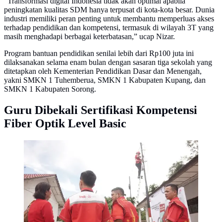
“Transformasi digital Indonesia tidak akan optimal apabila
peningkatan kualitas SDM hanya terpusat di kota-kota besar. Dunia
industri memiliki peran penting untuk membantu memperluas akses
terhadap pendidikan dan kompetensi, termasuk di wilayah 3T yang
masih menghadapi berbagai keterbatasan,” ucap Nizar.
Program bantuan pendidikan senilai lebih dari Rp100 juta ini
dilaksanakan selama enam bulan dengan sasaran tiga sekolah yang
ditetapkan oleh Kementerian Pendidikan Dasar dan Menengah,
yakni SMKN 1 Tuhemberua, SMKN 1 Kabupaten Kupang, dan
SMKN 1 Kabupaten Sorong.
Guru Dibekali Sertifikasi Kompetensi
Fiber Optik Level Basic
Telkom Akses meresmikan Laboratorium Fiber Optik
(FO) di SMKN 1 Tuhemberua, Kabupaten Nias Utara,
sebagai bagian dari program CSR Fiber Academy
untuk mendukung penguatan pendidikan vokasi
melalui penyediaan fasilitas praktik dan peningkatan
kompetensi guru SMK di wilayah 3T, Jumat
(26/6/2026).