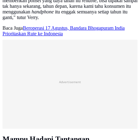
memberikan ponsel yang daya tahan itu
reliable
, bisa dipakai sampai
tak hanya sekarang, tahun depan, karena kami tahu konsumen itu
menggunakan
handphone
itu enggak semuanya setiap tahun itu
ganti," tutur Verry.
Baca Juga
Beroperasi 17 Agustus, Bandara Bhogapuram India
Prioritaskan Rute ke Indonesia
Advertisement
Mampu Hadapi Tantangan