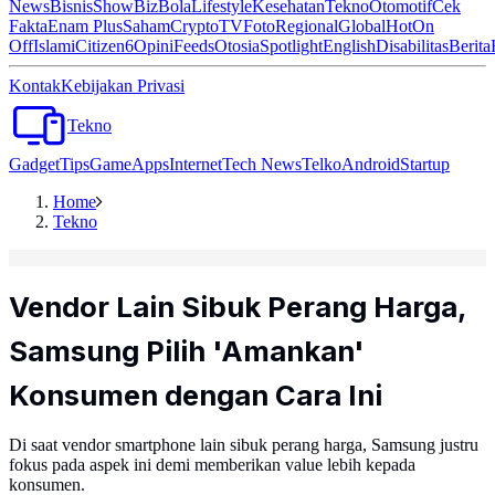
News
Bisnis
ShowBiz
Bola
Lifestyle
Kesehatan
Tekno
Otomotif
Cek
Fakta
Enam Plus
Saham
Crypto
TV
Foto
Regional
Global
Hot
On
Off
Islami
Citizen6
Opini
Feeds
Otosia
Spotlight
English
Disabilitas
Berita
Kontak
Kebijakan Privasi
Tekno
Gadget
Tips
Game
Apps
Internet
Tech News
Telko
Android
Startup
Home
Tekno
Vendor Lain Sibuk Perang Harga,
Samsung Pilih 'Amankan'
Konsumen dengan Cara Ini
Di saat vendor smartphone lain sibuk perang harga, Samsung justru
fokus pada aspek ini demi memberikan value lebih kepada
konsumen.