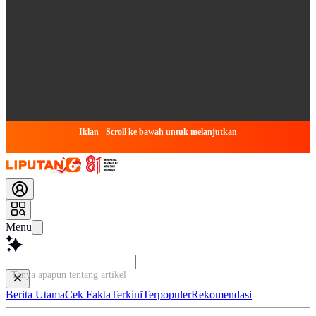
Iklan - Scroll ke bawah untuk melanjutkan
Menu
Tanya apapun tentang artikel ini...
Berita Utama
Cek Fakta
Terkini
Terpopuler
Rekomendasi