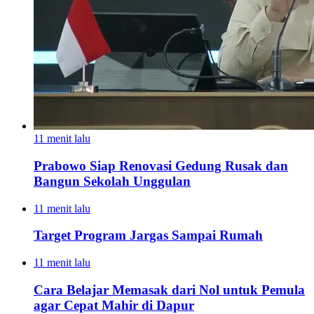
11 menit lalu
Prabowo Siap Renovasi Gedung Rusak dan
Bangun Sekolah Unggulan
11 menit lalu
Target Program Jargas Sampai Rumah
11 menit lalu
Cara Belajar Memasak dari Nol untuk Pemula
agar Cepat Mahir di Dapur