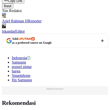
Copy Link
Batal
Tim Redaksi
Arief Rahman H
Reporter
Iskandar
Editor
Add
as a preferred source on Google
Indonesia
Samsung
ponsel pintar
harga
Smartphone
Hp Samsung
Advertisement
Rekomendasi