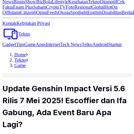
News
Bisnis
ShowBiz
Bola
Lifestyle
Kesehatan
Tekno
Otomotif
Cek
Fakta
Enam Plus
Saham
Crypto
TV
Foto
Regional
Global
Hot
On
Off
Islami
Citizen6
Opini
Feeds
Otosia
Spotlight
English
Disabilitas
Berita
Kontak
Kebijakan Privasi
Tekno
Gadget
Tips
Game
Apps
Internet
Tech News
Telko
Android
Startup
Home
Tekno
Game
Update Genshin Impact Versi 5.6
Rilis 7 Mei 2025! Escoffier dan Ifa
Gabung, Ada Event Baru Apa
Lagi?