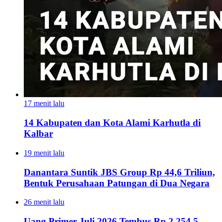
17 menit lalu
14 Kabupaten dan Kota Alami Karhutla di
Kalbar
19 menit lalu
Danantara Suntik JBS Group Rp 44,6 Triliun,
Bentuk Perusahaan Patungan di Dua Negara
26 menit lalu
Uang Primer Juli 2026 Tembus Rp 2.254,5