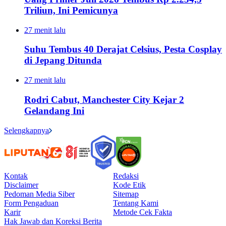
Triliun, Ini Pemicunya
27 menit lalu
Suhu Tembus 40 Derajat Celsius, Pesta Cosplay
di Jepang Ditunda
27 menit lalu
Rodri Cabut, Manchester City Kejar 2
Gelandang Ini
Selengkapnya
Kontak
Redaksi
Disclaimer
Kode Etik
Pedoman Media Siber
Sitemap
Form Pengaduan
Tentang Kami
Karir
Metode Cek Fakta
Hak Jawab dan Koreksi Berita