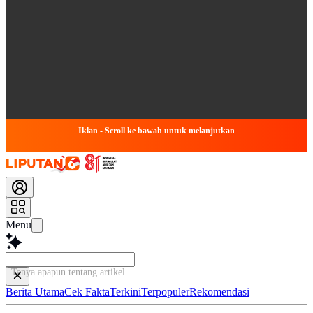
Iklan - Scroll ke bawah untuk melanjutkan
Menu
Tanya apapun tentang artikel ini...
Berita Utama
Cek Fakta
Terkini
Terpopuler
Rekomendasi