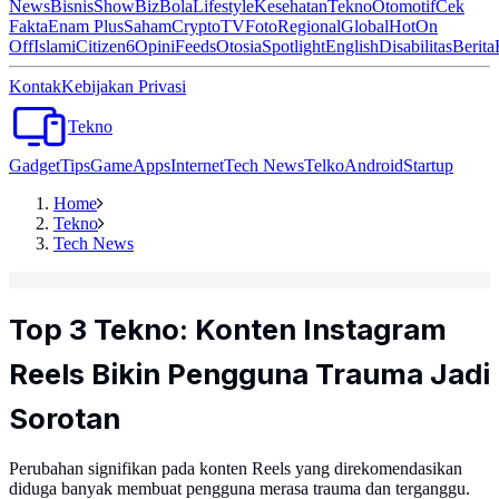
News
Bisnis
ShowBiz
Bola
Lifestyle
Kesehatan
Tekno
Otomotif
Cek
Fakta
Enam Plus
Saham
Crypto
TV
Foto
Regional
Global
Hot
On
Off
Islami
Citizen6
Opini
Feeds
Otosia
Spotlight
English
Disabilitas
Berita
Kontak
Kebijakan Privasi
Tekno
Gadget
Tips
Game
Apps
Internet
Tech News
Telko
Android
Startup
Home
Tekno
Tech News
Top 3 Tekno: Konten Instagram
Reels Bikin Pengguna Trauma Jadi
Sorotan
Perubahan signifikan pada konten Reels yang direkomendasikan
diduga banyak membuat pengguna merasa trauma dan terganggu.