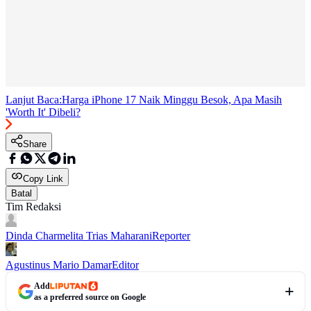
Lanjut Baca:
Harga iPhone 17 Naik Minggu Besok, Apa Masih
'Worth It' Dibeli?
Share
Copy Link
Batal
Tim Redaksi
Dinda Charmelita Trias Maharani
Reporter
Agustinus Mario Damar
Editor
Add
as a preferred source on Google