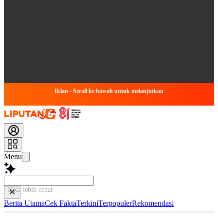
Iklan - Scroll ke bawah untuk melanjutkan
Menu
Baca lebih cepat...
Berita Utama
Cek Fakta
Terkini
Terpopuler
Rekomendasi