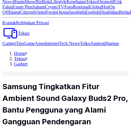
News
Bisnis
ShowBiz
Bola
Lifestyle
Kesehatan
Tekno
Otomotif
Cek
Fakta
Enam Plus
Saham
Crypto
TV
Foto
Regional
Global
Hot
On
Off
Islami
Citizen6
Opini
Feeds
Otosia
Spotlight
English
Disabilitas
Berita
Kontak
Kebijakan Privasi
Tekno
Gadget
Tips
Game
Apps
Internet
Tech News
Telko
Android
Startup
Home
Tekno
Gadget
Samsung Tingkatkan Fitur
Ambient Sound Galaxy Buds2 Pro,
Bantu Pengguna yang Alami
Gangguan Pendengaran