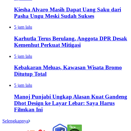
Kiesha Alvaro Masih Dapat Uang Saku dari
Pasha Ungu Meski Sudah Sukses
5 jam lalu
Karhutla Terus Berulang, Anggota DPR Desak
Kemenhut Perkuat Mitigasi
5 jam lalu
Kebakaran Meluas, Kawasan Wisata Bromo
Ditutup Total
5 jam lalu
Manoj Punjabi Ungkap Alasan Kuat Gandeng
Dhot Design ke Layar Lebar: Saya Harus
Filmkan Ini
Selengkapnya