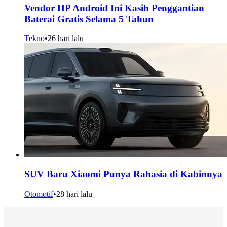
Vendor HP Android Ini Kasih Penggantian
Baterai Gratis Selama 5 Tahun
Tekno
•
26 hari lalu
SUV Baru Xiaomi Punya Rahasia di Kabinnya
Otomotif
•
28 hari lalu