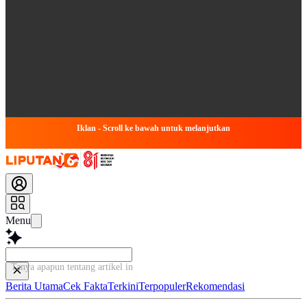
Iklan - Scroll ke bawah untuk melanjutkan
Menu
Tanya apapun tentang artikel ini...
Berita Utama
Cek Fakta
Terkini
Terpopuler
Rekomendasi