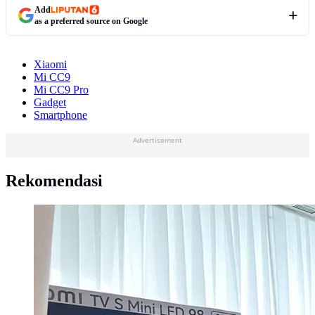
Add
as a preferred source on Google
Xiaomi
Mi CC9
Mi CC9 Pro
Gadget
Smartphone
Advertisement
Rekomendasi