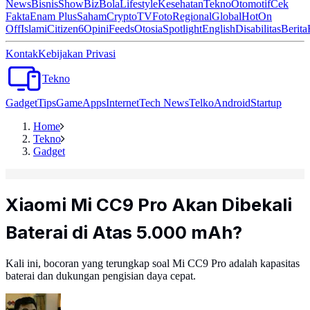
News
Bisnis
ShowBiz
Bola
Lifestyle
Kesehatan
Tekno
Otomotif
Cek
Fakta
Enam Plus
Saham
Crypto
TV
Foto
Regional
Global
Hot
On
Off
Islami
Citizen6
Opini
Feeds
Otosia
Spotlight
English
Disabilitas
Berita
Kontak
Kebijakan Privasi
Tekno
Gadget
Tips
Game
Apps
Internet
Tech News
Telko
Android
Startup
Home
Tekno
Gadget
Xiaomi Mi CC9 Pro Akan Dibekali
Baterai di Atas 5.000 mAh?
Kali ini, bocoran yang terungkap soal Mi CC9 Pro adalah kapasitas
baterai dan dukungan pengisian daya cepat.