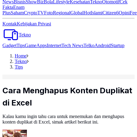
News
Bisnis
ShowBiz
Bola
Lifestyle
Kesehatan
Tekno
Otomotif
Cek
Fakta
Enam
Plus
Saham
Crypto
TV
Foto
Regional
Global
Hot
Islami
Citizen6
Opini
Fee
Kontak
Kebijakan Privasi
Tekno
Gadget
Tips
Game
Apps
Internet
Tech News
Telko
Android
Startup
Home
Tekno
Tips
Cara Menghapus Konten Duplikat
di Excel
Kalau kamu ingin tahu cara untuk menemukan dan menghapus
konten duplikat di Excel, simak artikel berikut ini.