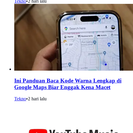
Tekno
•
2 hari lalu
Ini Panduan Baca Kode Warna Lengkap di
Google Maps Biar Enggak Kena Macet
Tekno
•
2 hari lalu