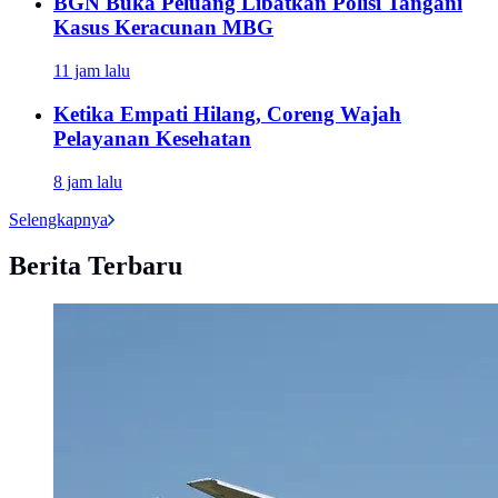
BGN Buka Peluang Libatkan Polisi Tangani
Kasus Keracunan MBG
11 jam lalu
Ketika Empati Hilang, Coreng Wajah
Pelayanan Kesehatan
8 jam lalu
Selengkapnya
Berita Terbaru