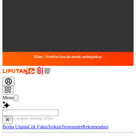
Iklan - Scroll ke bawah untuk melanjutkan
Menu
Tanya apapun tentang artikel ini...
Berita Utama
Cek Fakta
Terkini
Terpopuler
Rekomendasi