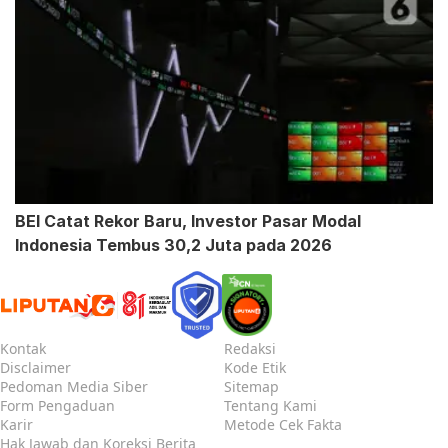
BEI Catat Rekor Baru, Investor Pasar Modal
Indonesia Tembus 30,2 Juta pada 2026
Kontak
Redaksi
Disclaimer
Kode Etik
Pedoman Media Siber
Sitemap
Form Pengaduan
Tentang Kami
Karir
Metode Cek Fakta
Hak Jawab dan Koreksi Berita