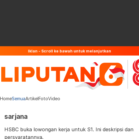
Iklan - Scroll ke bawah untuk melanjutkan
Home
Semua
Artikel
Foto
Video
sarjana
HSBC buka lowongan kerja untuk S1. Ini deskripsi dan
persyaratannya.