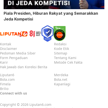
Piala Presiden, Hiburan Rakyat yang Semarakkan
Jeda Kompetisi
Kontak
Redaksi
Disclaimer
Kode Etik
Pedoman Media Siber
Sitemap
Form Pengaduan
Tentang Kami
Karir
Metode Cek Fakta
Hak Jawab dan Koreksi Berita
Liputan6
Merdeka
Bola.com
Bola.net
Fimela
Kapanlagi
Brilio
Connect with us
Copyright © 2026
Liputan6.com