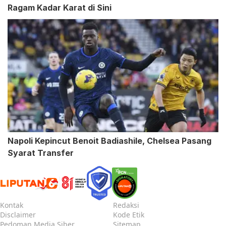
Ragam Kadar Karat di Sini
Napoli Kepincut Benoit Badiashile, Chelsea Pasang
Syarat Transfer
Kontak
Redaksi
Disclaimer
Kode Etik
Pedoman Media Siber
Sitemap