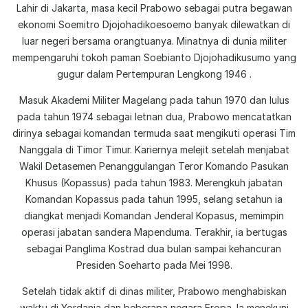
Lahir di Jakarta, masa kecil Prabowo sebagai putra begawan
ekonomi Soemitro Djojohadikoesoemo banyak dilewatkan di
luar negeri bersama orangtuanya. Minatnya di dunia militer
mempengaruhi tokoh paman Soebianto Djojohadikusumo yang
gugur dalam Pertempuran Lengkong 1946 .
Masuk Akademi Militer Magelang pada tahun 1970 dan lulus
pada tahun 1974 sebagai letnan dua, Prabowo mencatatkan
dirinya sebagai komandan termuda saat mengikuti operasi Tim
Nanggala di Timor Timur. Kariernya melejit setelah menjabat
Wakil Detasemen Penanggulangan Teror Komando Pasukan
Khusus (Kopassus) pada tahun 1983. Merengkuh jabatan
Komandan Kopassus pada tahun 1995, selang setahun ia
diangkat menjadi Komandan Jenderal Kopasus, memimpin
operasi jabatan sandera Mapenduma. Terakhir, ia bertugas
sebagai Panglima Kostrad dua bulan sampai kehancuran
Presiden Soeharto pada Mei 1998.
Setelah tidak aktif di dinas militer, Prabowo menghabiskan
waktu di Yordania dan beberapa negara Eropa. Ia menekuni