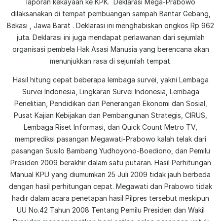
laporan kekayaan ke KPK. Deklarasi Mega-Prabowo
dilaksanakan di tempat pembuangan sampah Bantar Gebang,
Bekasi , Jawa Barat . Deklarasi ini menghabiskan ongkos Rp 962
juta. Deklarasi ini juga mendapat perlawanan dari sejumlah
organisasi pembela Hak Asasi Manusia yang berencana akan
menunjukkan rasa di sejumlah tempat.
Hasil hitung cepat beberapa lembaga survei, yakni Lembaga
Survei Indonesia, Lingkaran Survei Indonesia, Lembaga
Penelitian, Pendidikan dan Penerangan Ekonomi dan Sosial,
Pusat Kajian Kebijakan dan Pembangunan Strategis, CIRUS,
Lembaga Riset Informasi, dan Quick Count Metro TV,
memprediksi pasangan Megawati-Prabowo kalah telak dari
pasangan Susilo Bambang Yudhoyono-Boediono, dan Pemilu
Presiden 2009 berakhir dalam satu putaran. Hasil Perhitungan
Manual KPU yang diumumkan 25 Juli 2009 tidak jauh berbeda
dengan hasil perhitungan cepat. Megawati dan Prabowo tidak
hadir dalam acara penetapan hasil Pilpres tersebut meskipun
UU No.42 Tahun 2008 Tentang Pemilu Presiden dan Wakil