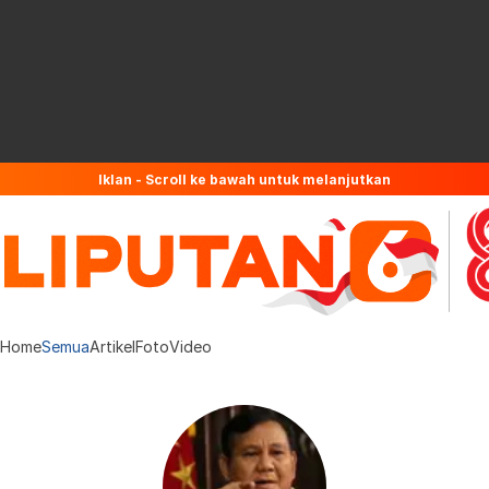
Iklan - Scroll ke bawah untuk melanjutkan
Home
Semua
Artikel
Foto
Video