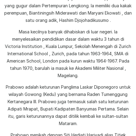
yang gugur dalam Pertempuran Lengkong. Ia memiliki dua kakak
perempuan, Biantiningsih Miderawati dan Maryani Ekowati , dan
satu orang adik, Hashim Djojohadikusumo .
Masa kecilnya banyak dihabiskan di luar negeri. Ia
menyelesaikan pendidikan dasar dalam waktu 3 tahun di
Victoria Institution , Kuala Lumpur, Sekolah Menengah di Zurich
International School , Zurich, pada tahun 1963-1964, SMA di
American School, London pada kurun waktu 1964-1967. Pada
tahun 1970, barulah ia masuk ke Akademi Militer Nasional ,
Magelang.
Prabowo adalah keturunan Panglima Laskar Diponegoro untuk
wilayah Gowong (Kedu) yang bernama Raden Tumenggung
Kertanegara III. Prabowo juga termasuk salah satu keturunan
Adipati Mrapat, Bupati Kadipaten Banyumas Pertama. Selain
itu, garis keturunannya dapat ditilik kembali ke sultan-sultan
Mataram.
Prabowo menikah dengan Siti Hediati Hariyadi alias Titiek