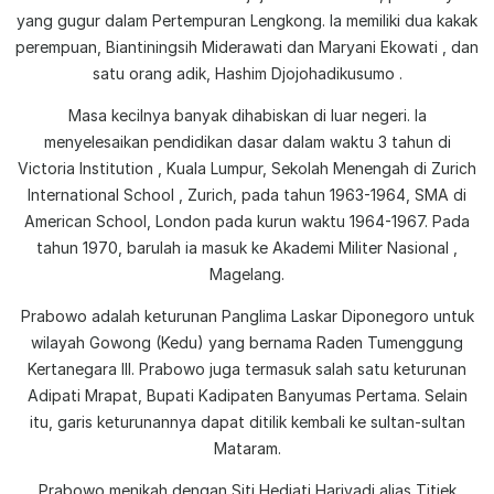
yang gugur dalam Pertempuran Lengkong. Ia memiliki dua kakak
perempuan, Biantiningsih Miderawati dan Maryani Ekowati , dan
satu orang adik, Hashim Djojohadikusumo .
Masa kecilnya banyak dihabiskan di luar negeri. Ia
menyelesaikan pendidikan dasar dalam waktu 3 tahun di
Victoria Institution , Kuala Lumpur, Sekolah Menengah di Zurich
International School , Zurich, pada tahun 1963-1964, SMA di
American School, London pada kurun waktu 1964-1967. Pada
tahun 1970, barulah ia masuk ke Akademi Militer Nasional ,
Magelang.
Prabowo adalah keturunan Panglima Laskar Diponegoro untuk
wilayah Gowong (Kedu) yang bernama Raden Tumenggung
Kertanegara III. Prabowo juga termasuk salah satu keturunan
Adipati Mrapat, Bupati Kadipaten Banyumas Pertama. Selain
itu, garis keturunannya dapat ditilik kembali ke sultan-sultan
Mataram.
Prabowo menikah dengan Siti Hediati Hariyadi alias Titiek