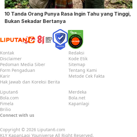
10 Tanda Orang Punya Rasa Ingin Tahu yang Tinggi,
Bukan Sekadar Bertanya
Kontak
Redaksi
Disclaimer
Kode Etik
Pedoman Media Siber
Sitemap
Form Pengaduan
Tentang Kami
Karir
Metode Cek Fakta
Hak Jawab dan Koreksi Berita
Liputan6
Merdeka
Bola.com
Bola.net
Fimela
Kapanlagi
Brilio
Connect with us
Copyright © 2026
Liputan6.com
KLY KapanLagi Youniverse All Right Reserved.