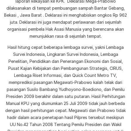
laporan kekayaan ke KPK. Deklarasi Mega-Prabowo
dilaksanakan di tempat pembuangan sampah Bantar Gebang,
Bekasi , Jawa Barat . Deklarasi ini menghabiskan ongkos Rp 962
juta. Deklarasi ini juga mendapat perlawanan dari sejumlah
organisasi pembela Hak Asasi Manusia yang berencana akan
menunjukkan rasa di sejumlah tempat.
Hasil hitung cepat beberapa lembaga survei, yakni Lembaga
Survei Indonesia, Lingkaran Survei Indonesia, Lembaga
Penelitian, Pendidikan dan Penerangan Ekonomi dan Sosial,
Pusat Kajian Kebijakan dan Pembangunan Strategis, CIRUS,
Lembaga Riset Informasi, dan Quick Count Metro TV,
memprediksi pasangan Megawati-Prabowo kalah telak dari
pasangan Susilo Bambang Yudhoyono-Boediono, dan Pemilu
Presiden 2009 berakhir dalam satu putaran. Hasil Perhitungan
Manual KPU yang diumumkan 25 Juli 2009 tidak jauh berbeda
dengan hasil perhitungan cepat. Megawati dan Prabowo tidak
hadir dalam acara penetapan hasil Pilpres tersebut meskipun
UU No.42 Tahun 2008 Tentang Pemilu Presiden dan Wakil