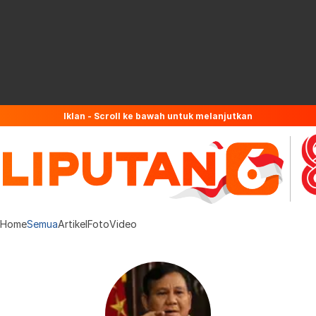
Iklan - Scroll ke bawah untuk melanjutkan
Home
Semua
Artikel
Foto
Video