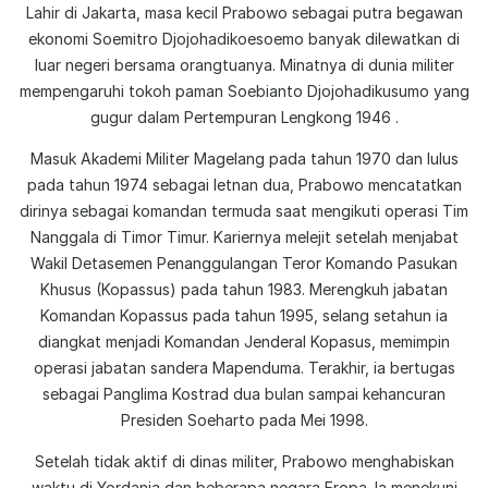
Lahir di Jakarta, masa kecil Prabowo sebagai putra begawan
ekonomi Soemitro Djojohadikoesoemo banyak dilewatkan di
luar negeri bersama orangtuanya. Minatnya di dunia militer
mempengaruhi tokoh paman Soebianto Djojohadikusumo yang
gugur dalam Pertempuran Lengkong 1946 .
Masuk Akademi Militer Magelang pada tahun 1970 dan lulus
pada tahun 1974 sebagai letnan dua, Prabowo mencatatkan
dirinya sebagai komandan termuda saat mengikuti operasi Tim
Nanggala di Timor Timur. Kariernya melejit setelah menjabat
Wakil Detasemen Penanggulangan Teror Komando Pasukan
Khusus (Kopassus) pada tahun 1983. Merengkuh jabatan
Komandan Kopassus pada tahun 1995, selang setahun ia
diangkat menjadi Komandan Jenderal Kopasus, memimpin
operasi jabatan sandera Mapenduma. Terakhir, ia bertugas
sebagai Panglima Kostrad dua bulan sampai kehancuran
Presiden Soeharto pada Mei 1998.
Setelah tidak aktif di dinas militer, Prabowo menghabiskan
waktu di Yordania dan beberapa negara Eropa. Ia menekuni