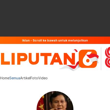
Iklan - Scroll ke bawah untuk melanjutkan
Home
Semua
Artikel
Foto
Video