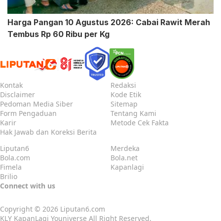
Harga Pangan 10 Agustus 2026: Cabai Rawit Merah
Tembus Rp 60 Ribu per Kg
Kontak
Redaksi
Disclaimer
Kode Etik
Pedoman Media Siber
Sitemap
Form Pengaduan
Tentang Kami
Karir
Metode Cek Fakta
Hak Jawab dan Koreksi Berita
Liputan6
Merdeka
Bola.com
Bola.net
Fimela
Kapanlagi
Brilio
Connect with us
Copyright © 2026
Liputan6.com
KLY KapanLagi Youniverse All Right Reserved.