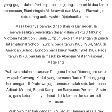
yang gugur dalam Pertempuran Lengkong. Ia memiliki dua kakak
perempuan, Biantiningsih Miderawati dan Maryani Ekowati , dan
satu orang adik, Hashim Djojohadikusumo .
Masa kecilnya banyak dihabiskan di luar negeri. Ia
menyelesaikan pendidikan dasar dalam waktu 3 tahun di
Victoria Institution , Kuala Lumpur, Sekolah Menengah di Zurich
International School , Zurich, pada tahun 1963-1964, SMA di
American School, London pada kurun waktu 1964-1967. Pada
tahun 1970, barulah ia masuk ke Akademi Militer Nasional ,
Magelang.
Prabowo adalah keturunan Panglima Laskar Diponegoro untuk
wilayah Gowong (Kedu) yang bernama Raden Tumenggung
Kertanegara III. Prabowo juga termasuk salah satu keturunan
Adipati Mrapat, Bupati Kadipaten Banyumas Pertama. Selain
itu, garis keturunannya dapat ditilik kembali ke sultan-sultan
Mataram.
Prabowo menikah dengan Siti Hediati Hariyadi alias Titiek