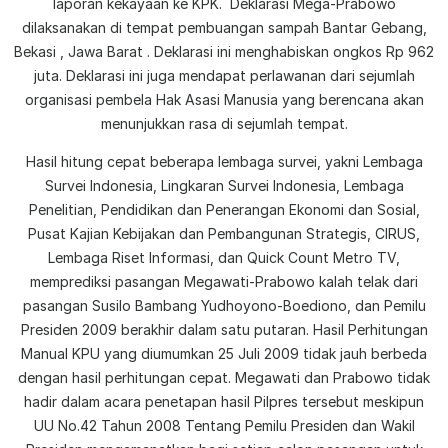
laporan kekayaan ke KPK. Deklarasi Mega-Prabowo
dilaksanakan di tempat pembuangan sampah Bantar Gebang,
Bekasi , Jawa Barat . Deklarasi ini menghabiskan ongkos Rp 962
juta. Deklarasi ini juga mendapat perlawanan dari sejumlah
organisasi pembela Hak Asasi Manusia yang berencana akan
menunjukkan rasa di sejumlah tempat.
Hasil hitung cepat beberapa lembaga survei, yakni Lembaga
Survei Indonesia, Lingkaran Survei Indonesia, Lembaga
Penelitian, Pendidikan dan Penerangan Ekonomi dan Sosial,
Pusat Kajian Kebijakan dan Pembangunan Strategis, CIRUS,
Lembaga Riset Informasi, dan Quick Count Metro TV,
memprediksi pasangan Megawati-Prabowo kalah telak dari
pasangan Susilo Bambang Yudhoyono-Boediono, dan Pemilu
Presiden 2009 berakhir dalam satu putaran. Hasil Perhitungan
Manual KPU yang diumumkan 25 Juli 2009 tidak jauh berbeda
dengan hasil perhitungan cepat. Megawati dan Prabowo tidak
hadir dalam acara penetapan hasil Pilpres tersebut meskipun
UU No.42 Tahun 2008 Tentang Pemilu Presiden dan Wakil