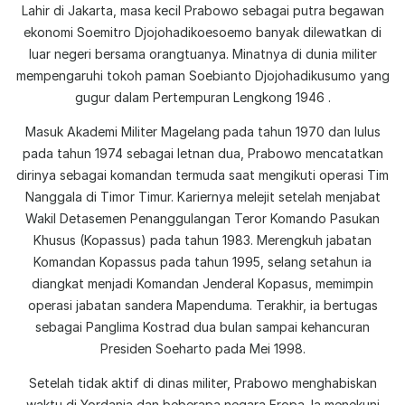
Lahir di Jakarta, masa kecil Prabowo sebagai putra begawan
ekonomi Soemitro Djojohadikoesoemo banyak dilewatkan di
luar negeri bersama orangtuanya. Minatnya di dunia militer
mempengaruhi tokoh paman Soebianto Djojohadikusumo yang
gugur dalam Pertempuran Lengkong 1946 .
Masuk Akademi Militer Magelang pada tahun 1970 dan lulus
pada tahun 1974 sebagai letnan dua, Prabowo mencatatkan
dirinya sebagai komandan termuda saat mengikuti operasi Tim
Nanggala di Timor Timur. Kariernya melejit setelah menjabat
Wakil Detasemen Penanggulangan Teror Komando Pasukan
Khusus (Kopassus) pada tahun 1983. Merengkuh jabatan
Komandan Kopassus pada tahun 1995, selang setahun ia
diangkat menjadi Komandan Jenderal Kopasus, memimpin
operasi jabatan sandera Mapenduma. Terakhir, ia bertugas
sebagai Panglima Kostrad dua bulan sampai kehancuran
Presiden Soeharto pada Mei 1998.
Setelah tidak aktif di dinas militer, Prabowo menghabiskan
waktu di Yordania dan beberapa negara Eropa. Ia menekuni