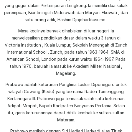
yang gugur dalam Pertempuran Lengkong. Ia memiliki dua kakak
perempuan, Biantiningsih Miderawati dan Maryani Ekowati , dan
satu orang adik, Hashim Djojohadikusumo .
Masa kecilnya banyak dihabiskan di luar negeri. Ia
menyelesaikan pendidikan dasar dalam waktu 3 tahun di
Victoria Institution , Kuala Lumpur, Sekolah Menengah di Zurich
International School , Zurich, pada tahun 1963-1964, SMA di
American School, London pada kurun waktu 1964-1967. Pada
tahun 1970, barulah ia masuk ke Akademi Militer Nasional ,
Magelang.
Prabowo adalah keturunan Panglima Laskar Diponegoro untuk
wilayah Gowong (Kedu) yang bernama Raden Tumenggung
Kertanegara III. Prabowo juga termasuk salah satu keturunan
Adipati Mrapat, Bupati Kadipaten Banyumas Pertama. Selain
itu, garis keturunannya dapat ditilik kembali ke sultan-sultan
Mataram.
Prabowo menikah dengan Siti Hediati Hariyadi alias Titiek