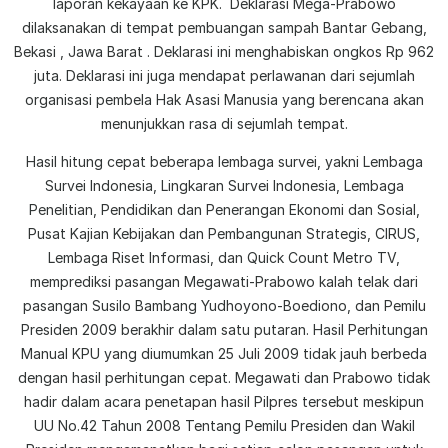
laporan kekayaan ke KPK. Deklarasi Mega-Prabowo
dilaksanakan di tempat pembuangan sampah Bantar Gebang,
Bekasi , Jawa Barat . Deklarasi ini menghabiskan ongkos Rp 962
juta. Deklarasi ini juga mendapat perlawanan dari sejumlah
organisasi pembela Hak Asasi Manusia yang berencana akan
menunjukkan rasa di sejumlah tempat.
Hasil hitung cepat beberapa lembaga survei, yakni Lembaga
Survei Indonesia, Lingkaran Survei Indonesia, Lembaga
Penelitian, Pendidikan dan Penerangan Ekonomi dan Sosial,
Pusat Kajian Kebijakan dan Pembangunan Strategis, CIRUS,
Lembaga Riset Informasi, dan Quick Count Metro TV,
memprediksi pasangan Megawati-Prabowo kalah telak dari
pasangan Susilo Bambang Yudhoyono-Boediono, dan Pemilu
Presiden 2009 berakhir dalam satu putaran. Hasil Perhitungan
Manual KPU yang diumumkan 25 Juli 2009 tidak jauh berbeda
dengan hasil perhitungan cepat. Megawati dan Prabowo tidak
hadir dalam acara penetapan hasil Pilpres tersebut meskipun
UU No.42 Tahun 2008 Tentang Pemilu Presiden dan Wakil