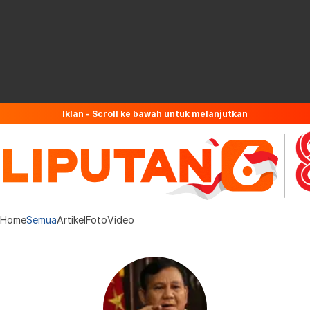
Iklan - Scroll ke bawah untuk melanjutkan
Home
Semua
Artikel
Foto
Video