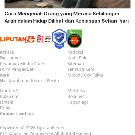
Cara Mengenali Orang yang Merasa Kehilangan
Arah dalam Hidup Dilihat dari Kebiasaan Sehari-hari
Kontak
Redaksi
Disclaimer
Kode Etik
Pedoman Media Siber
Sitemap
Form Pengaduan
Tentang Kami
Karir
Metode Cek Fakta
Hak Jawab dan Koreksi Berita
Liputan6
Merdeka
Bola.com
Bola.net
Fimela
Kapanlagi
Brilio
Connect with us
Copyright © 2026
Liputan6.com
KLY KapanLagi Youniverse All Right Reserved.