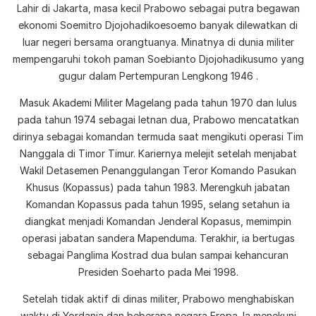
Lahir di Jakarta, masa kecil Prabowo sebagai putra begawan
ekonomi Soemitro Djojohadikoesoemo banyak dilewatkan di
luar negeri bersama orangtuanya. Minatnya di dunia militer
mempengaruhi tokoh paman Soebianto Djojohadikusumo yang
gugur dalam Pertempuran Lengkong 1946 .
Masuk Akademi Militer Magelang pada tahun 1970 dan lulus
pada tahun 1974 sebagai letnan dua, Prabowo mencatatkan
dirinya sebagai komandan termuda saat mengikuti operasi Tim
Nanggala di Timor Timur. Kariernya melejit setelah menjabat
Wakil Detasemen Penanggulangan Teror Komando Pasukan
Khusus (Kopassus) pada tahun 1983. Merengkuh jabatan
Komandan Kopassus pada tahun 1995, selang setahun ia
diangkat menjadi Komandan Jenderal Kopasus, memimpin
operasi jabatan sandera Mapenduma. Terakhir, ia bertugas
sebagai Panglima Kostrad dua bulan sampai kehancuran
Presiden Soeharto pada Mei 1998.
Setelah tidak aktif di dinas militer, Prabowo menghabiskan
waktu di Yordania dan beberapa negara Eropa. Ia menekuni