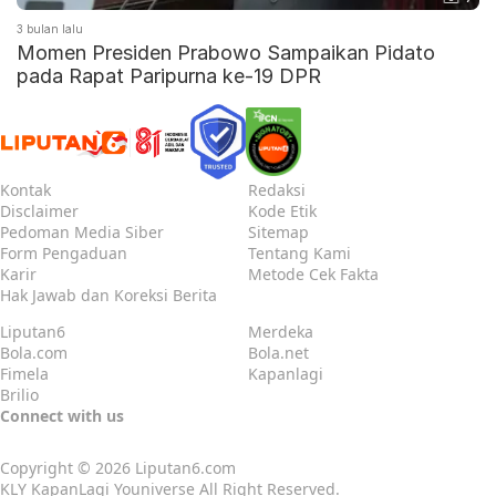
3 bulan lalu
Momen Presiden Prabowo Sampaikan Pidato
pada Rapat Paripurna ke-19 DPR
Kontak
Redaksi
Disclaimer
Kode Etik
Pedoman Media Siber
Sitemap
Form Pengaduan
Tentang Kami
Karir
Metode Cek Fakta
Hak Jawab dan Koreksi Berita
Liputan6
Merdeka
Bola.com
Bola.net
Fimela
Kapanlagi
Brilio
Connect with us
Copyright © 2026
Liputan6.com
KLY KapanLagi Youniverse All Right Reserved.