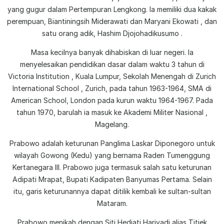
yang gugur dalam Pertempuran Lengkong. Ia memiliki dua kakak
perempuan, Biantiningsih Miderawati dan Maryani Ekowati , dan
satu orang adik, Hashim Djojohadikusumo .
Masa kecilnya banyak dihabiskan di luar negeri. Ia
menyelesaikan pendidikan dasar dalam waktu 3 tahun di
Victoria Institution , Kuala Lumpur, Sekolah Menengah di Zurich
International School , Zurich, pada tahun 1963-1964, SMA di
American School, London pada kurun waktu 1964-1967. Pada
tahun 1970, barulah ia masuk ke Akademi Militer Nasional ,
Magelang.
Prabowo adalah keturunan Panglima Laskar Diponegoro untuk
wilayah Gowong (Kedu) yang bernama Raden Tumenggung
Kertanegara III. Prabowo juga termasuk salah satu keturunan
Adipati Mrapat, Bupati Kadipaten Banyumas Pertama. Selain
itu, garis keturunannya dapat ditilik kembali ke sultan-sultan
Mataram.
Prabowo menikah dengan Siti Hediati Hariyadi alias Titiek