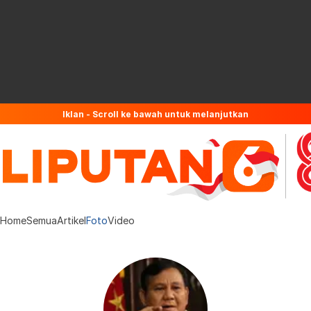
Iklan - Scroll ke bawah untuk melanjutkan
Home
Semua
Artikel
Foto
Video