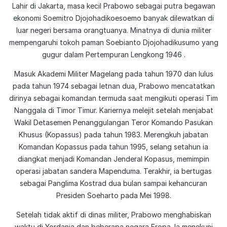
Lahir di Jakarta, masa kecil Prabowo sebagai putra begawan
ekonomi Soemitro Djojohadikoesoemo banyak dilewatkan di
luar negeri bersama orangtuanya. Minatnya di dunia militer
mempengaruhi tokoh paman Soebianto Djojohadikusumo yang
gugur dalam Pertempuran Lengkong 1946 .
Masuk Akademi Militer Magelang pada tahun 1970 dan lulus
pada tahun 1974 sebagai letnan dua, Prabowo mencatatkan
dirinya sebagai komandan termuda saat mengikuti operasi Tim
Nanggala di Timor Timur. Kariernya melejit setelah menjabat
Wakil Detasemen Penanggulangan Teror Komando Pasukan
Khusus (Kopassus) pada tahun 1983. Merengkuh jabatan
Komandan Kopassus pada tahun 1995, selang setahun ia
diangkat menjadi Komandan Jenderal Kopasus, memimpin
operasi jabatan sandera Mapenduma. Terakhir, ia bertugas
sebagai Panglima Kostrad dua bulan sampai kehancuran
Presiden Soeharto pada Mei 1998.
Setelah tidak aktif di dinas militer, Prabowo menghabiskan
waktu di Yordania dan beberapa negara Eropa. Ia menekuni