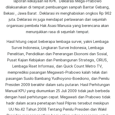
laporan kekayaan ke KPK. Deklarasi Mega-Prabowo
dilaksanakan di tempat pembuangan sampah Bantar Gebang,
Bekasi , Jawa Barat . Deklarasi ini menghabiskan ongkos Rp 962
juta. Deklarasi ini juga mendapat perlawanan dari sejumlah
organisasi pembela Hak Asasi Manusia yang berencana akan
menunjukkan rasa di sejumlah tempat.
Hasil hitung cepat beberapa lembaga survei, yakni Lembaga
Survei Indonesia, Lingkaran Survei Indonesia, Lembaga
Penelitian, Pendidikan dan Penerangan Ekonomi dan Sosial,
Pusat Kajian Kebijakan dan Pembangunan Strategis, CIRUS,
Lembaga Riset Informasi, dan Quick Count Metro TV,
memprediksi pasangan Megawati-Prabowo kalah telak dari
pasangan Susilo Bambang Yudhoyono-Boediono, dan Pemilu
Presiden 2009 berakhir dalam satu putaran. Hasil Perhitungan
Manual KPU yang diumumkan 25 Juli 2009 tidak jauh berbeda
dengan hasil perhitungan cepat. Megawati dan Prabowo tidak
hadir dalam acara penetapan hasil Pilpres tersebut meskipun
UU No.42 Tahun 2008 Tentang Pemilu Presiden dan Wakil