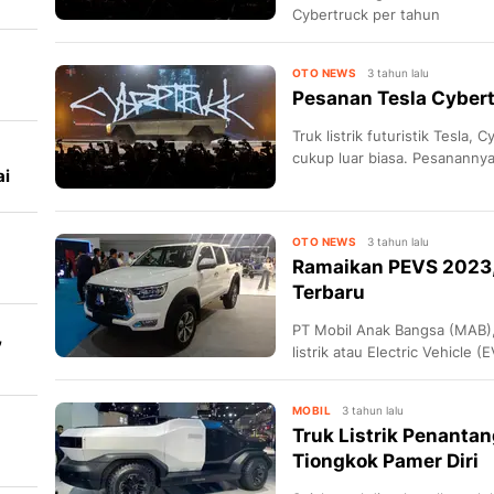
u
Cybertruck per tahun
OTO NEWS
3 tahun lalu
Pesanan Tesla Cybert
Truk listrik futuristik Tesl
cukup luar biasa. Pesanannya
ai
OTO NEWS
3 tahun lalu
Ramaikan PEVS 2023
Terbaru
PT Mobil Anak Bangsa (MAB),
,
listrik atau Electric Vehicle 
ajang Perlinkindo Electric V
produknya dengan memperken
MOBIL
3 tahun lalu
Truk Listrik Penantan
Tiongkok Pamer Diri