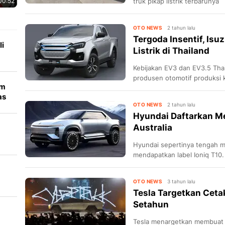
00:52
truk pikap listrik terbarunya
OTO NEWS
2 tahun lalu
Tergoda Insentif, Isu
i
Listrik di Thailand
Kebijakan EV3 dan EV3.5 Tha
produsen otomotif produksi 
lm
Isuzu dengan D-Max BEV bar
as
OTO NEWS
2 tahun lalu
Hyundai Daftarkan Mer
Australia
Hyundai sepertinya tengah me
mendapatkan label Ioniq T10.
uk
OTO NEWS
3 tahun lalu
Tesla Targetkan Ceta
Setahun
Tesla menargetkan membuat 20