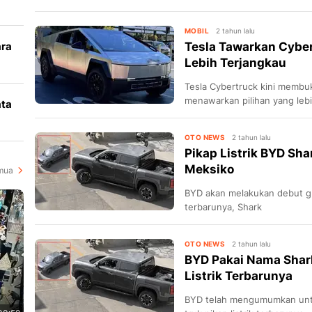
MOBIL
2 tahun lalu
ara
Tesla Tawarkan Cybe
Lebih Terjangkau
k
Tesla Cybertruck kini membu
menawarkan pilihan yang lebi
ata
i
OTO NEWS
2 tahun lalu
Pikap Listrik BYD Sha
Meksiko
mua
BYD akan melakukan debut glo
terbarunya, Shark
OTO NEWS
2 tahun lalu
BYD Pakai Nama Shar
Listrik Terbarunya
BYD telah mengumumkan unt