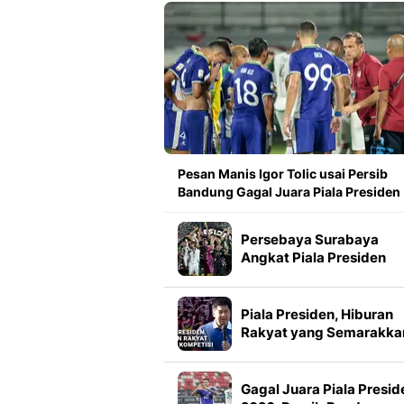
Pesan Manis Igor Tolic usai Persib
Bandung Gagal Juara Piala Presiden
Persebaya Surabaya
Angkat Piala Presiden
2026, Francisco Rivera:
Kini Kami Lebih Percaya
Diri
Piala Presiden, Hiburan
Rakyat yang Semarakka
Jeda Kompetisi
Gagal Juara Piala Presid