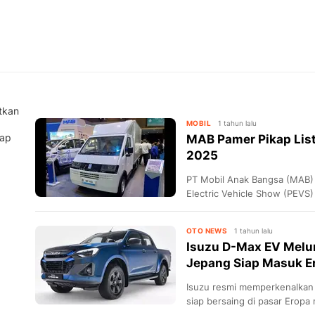
tkan
MOBIL
1 tahun lalu
kap
MAB Pamer Pikap List
2025
PT Mobil Anak Bangsa (MAB) 
Electric Vehicle Show (PEVS
listrik MAB SF T01. Terdapat 
bak terbuka dan boks tertutu
OTO NEWS
1 tahun lalu
Isuzu D-Max EV Melun
Jepang Siap Masuk E
Isuzu resmi memperkenalkan 
siap bersaing di pasar Eropa