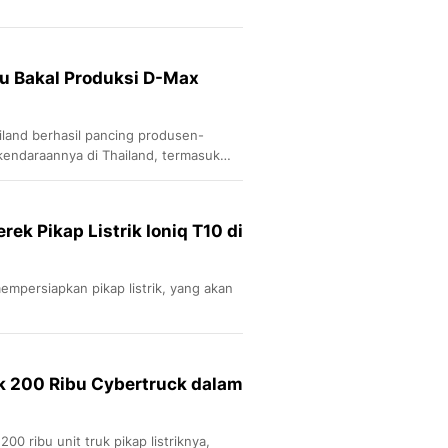
zu Bakal Produksi D-Max
iland berhasil pancing produsen-
kendaraannya di Thailand, termasuk
unya.
ek Pikap Listrik Ioniq T10 di
mpersiapkan pikap listrik, yang akan
k 200 Ribu Cybertruck dalam
0 ribu unit truk pikap listriknya,