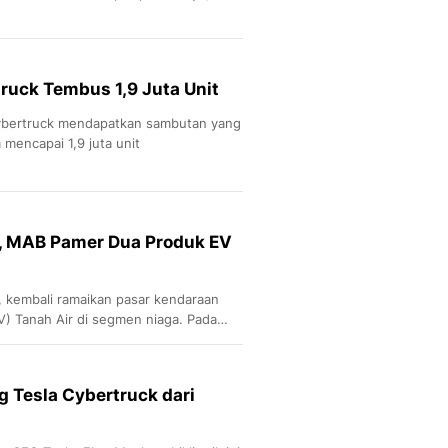
ruck Tembus 1,9 Juta Unit
a, Cybertruck mendapatkan sambutan yang
 mencapai 1,9 juta unit
, MAB Pamer Dua Produk EV
 kembali ramaikan pasar kendaraan
(EV) Tanah Air di segmen niaga. Pada
ehicle Show (PEVS) menambah jajaran
alkan dua produk EV terbaru.
g Tesla Cybertruck dari