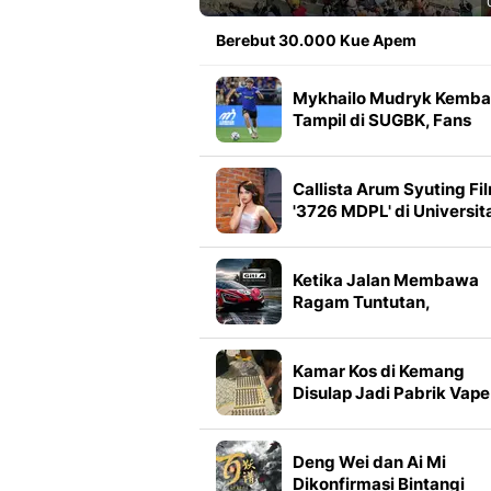
Berebut 30.000 Kue Apem
Mykhailo Mudryk Kembal
Tampil di SUGBK, Fans
Chelsea Sambut Meriah
Callista Arum Syuting Fi
'3726 MDPL' di Universit
Brawijaya
Ketika Jalan Membawa
Ragam Tuntutan,
Bagaimana Giti
Menemukan Pijakan unt
Tiap Kendaraan
Kamar Kos di Kemang
Disulap Jadi Pabrik Vape
Narkoba
Deng Wei dan Ai Mi
Dikonfirmasi Bintangi