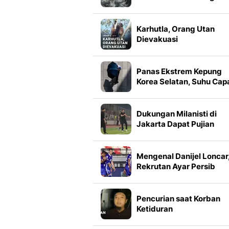
Drama Kostum Bai Yao P
Karhutla, Orang Utan
Dievakuasi
Panas Ekstrem Kepung
Korea Selatan, Suhu Cap
37 Derajat Celsius
Dukungan Milanisti di
Jakarta Dapat Pujian
Ruben Amorim
Mengenal Danijel Loncar
Rekrutan Ayar Persib
Bandung
Pencurian saat Korban
Ketiduran