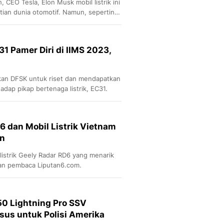
, CEO Tesla, Elon Musk mobil listrik ini
tian dunia otomotif. Namun, sepertinya
lihat Tesla Cybertruck mencuri
yang lalu, perusahaan mobil asal
uk listrik mereka di Guangzhou Auto
31 Pamer Diri di IIMS 2023,
an DFSK untuk riset dan mendapatkan
dap pikap bertenaga listrik, EC31.
6 dan Mobil Listrik Vietnam
an
 listrik Geely Radar RD6 yang menarik
an pembaca Liputan6.com.
150 Lightning Pro SSV
sus untuk Polisi Amerika