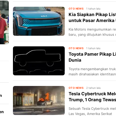
OTO NEWS
1 tahun lalu
Kia Siapkan Pikap Lis
untuk Pasar Amerika 
Kia Motors mengumumkan ren
baru, yang ditujukan khusus 
OTO NEWS
1 tahun lalu
Toyota Pamer Pikap Li
Dunia
Toyota mengembangkan truk p
masih dirahasiakan identitas
OTO NEWS
2 tahun lalu
Tesla Cybertruck Mel
n
Trump, 1 Orang Tewa
Sebuah Tesla Cybertruck mele
en
Las Vegas, Amerika Serikat