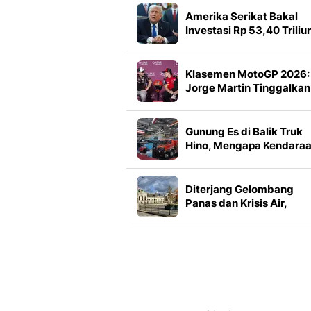
Amerika Serikat Bakal
Investasi Rp 53,40 Triliu
di Proyek Mineral, Ini
Tujuannya
Klasemen MotoGP 2026:
Jorge Martin Tinggalkan
Marc Marquez
Gunung Es di Balik Truk
Hino, Mengapa Kendara
Niaga Tak Sekadar Soal
Mesin
Diterjang Gelombang
Panas dan Krisis Air,
Slovakia Tetapkan Statu
Darurat