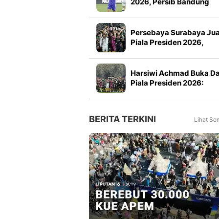
2026, Persib Bandung
Petik Banyak Pelajaran
Persebaya Surabaya Ju
Piala Presiden 2026,
Manajemen Imbau Bone
Tak Konvoi
Harsiwi Achmad Buka D
Piala Presiden 2026:
Meningkat 16 Persen dar
Tahun Lalu
BERITA TERKINI
Lihat Se