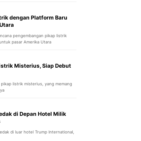
Sport
Berita Bola Terkini, Ja
Klasemen, Hasil Liga
trik dengan Platform Baru
Utara
cana pengembangan pikap listrik
untuk pasar Amerika Utara
strik Misterius, Siap Debut
ikap listrik misterius, yang memang
nya
edak di Depan Hotel Milik
s
dak di luar hotel Trump International,