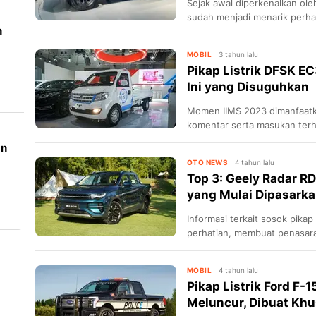
Sejak awal diperkenalkan oleh
sudah menjadi menarik perha
n
China tidak bisa diam saja me
panggung. Pada Januari 2023 
MOBIL
3 tahun lalu
Tiongkok, memperkenalkan tr
Pikap Listrik DFSK EC
Show.
Ini yang Disuguhkan
Momen IIMS 2023 dimanfaatk
komentar serta masukan terha
an
OTO NEWS
4 tahun lalu
Top 3: Geely Radar RD
yang Mulai Dipasark
Informasi terkait sosok pikap
s
perhatian, membuat penasar
MOBIL
4 tahun lalu
Pikap Listrik Ford F-
Meluncur, Dibuat Khu