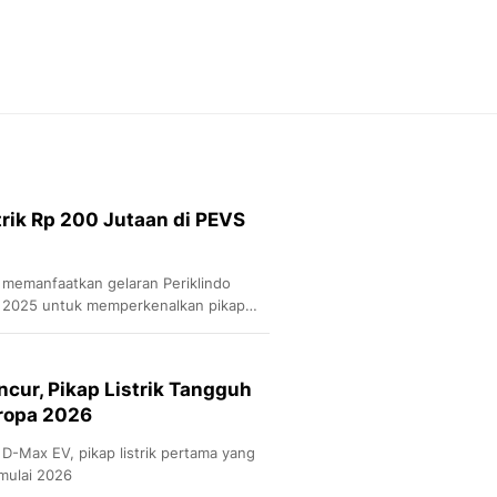
Feeds
Feeds Liputan6: Kumpul
Terbaru Harian
Otosia
Otosia
Spotlight
Berita Terkini, Kabar Te
Dan Dunia - Liputan6.
rik Rp 200 Jutaan di PEVS
English
Exploring Knowledge, T
En.Liputan6.com
memanfaatkan gelaran Periklindo
Disabilitas
) 2025 untuk memperkenalkan pikap
Disabilitas Berita Terkini
dua varian bodi yang ditawarkan, yakni
Harian, Berita Terbaru,
p.
Berita
cur, Pikap Listrik Tangguh
Berita Hari Ini Politik,
ropa 2026
Health
Kabar Berita Terbaru D
D-Max EV, pikap listrik pertama yang
Diet, Herbal Terbaik
 mulai 2026