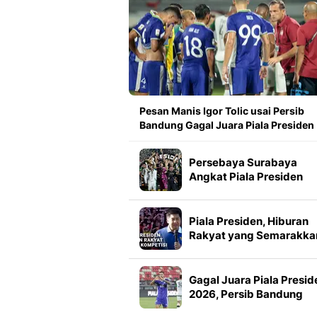
Pesan Manis Igor Tolic usai Persib
Bandung Gagal Juara Piala Presiden
Persebaya Surabaya
Angkat Piala Presiden
2026, Francisco Rivera:
Kini Kami Lebih Percaya
Diri
Piala Presiden, Hiburan
Rakyat yang Semarakka
Jeda Kompetisi
Gagal Juara Piala Presid
2026, Persib Bandung
Petik Banyak Pelajaran