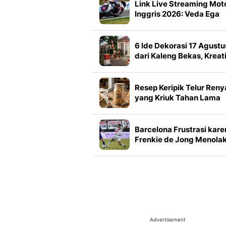
Link Live Streaming Mot
Inggris 2026: Veda Ega
Pratama Berusaha Bangk
6 Ide Dekorasi 17 Agustu
dari Kaleng Bekas, Kreati
dan Mudah Dibuat di
Rumah
Resep Keripik Telur Reny
yang Kriuk Tahan Lama
Barcelona Frustrasi kare
Frenkie de Jong Menola
Operasi untuk Pulihkan
Cedera
Advertisement