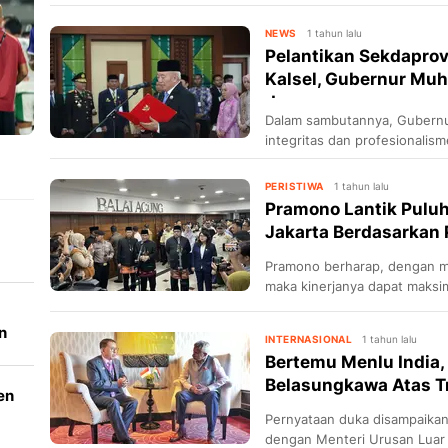
depannya.
NEWS
1 tahun lalu
Pelantikan Sekdaprov
Kalsel, Gubernur Muh
da...
Dalam sambutannya, Gubern
integritas dan profesionalisme
mengingatkan agar seluruh p
dengan penuh kejujuran, kei
PERISTIWA
1 tahun lalu
berlaku.
Pramono Lantik Pulu
Jakarta Berdasarkan 
Pramono berharap, dengan m
maka kinerjanya dapat maks
menjadi lebih baik.
n
INTERNASIONAL
1 tahun lalu
Bertemu Menlu India,
Belasungkawa Atas Tr
en
Pernyataan duka disampaikan 
dengan Menteri Urusan Luar 