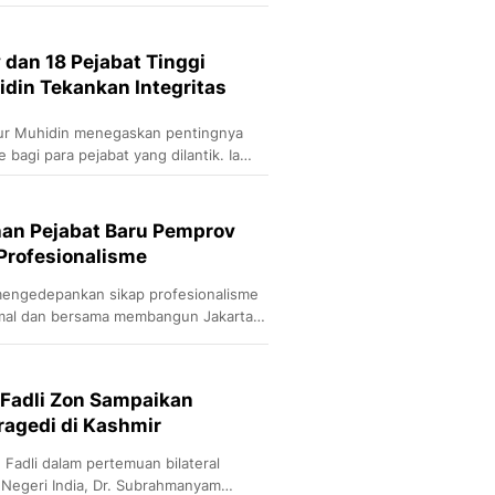
Sport
Berita Bola Terkini, Ja
Klasemen, Hasil Liga
 dan 18 Pejabat Tinggi
idin Tekankan Integritas
ur Muhidin menegaskan pentingnya
 bagi para pejabat yang dilantik. Ia
ejabat dapat menjalankan tugas
khlasan, serta mematuhi aturan yang
han Pejabat Baru Pemprov
Profesionalisme
engedepankan sikap profesionalisme
imal dan bersama membangun Jakarta
 Fadli Zon Sampaikan
agedi di Kashmir
Fadli dalam pertemuan bilateral
Negeri India, Dr. Subrahmanyam