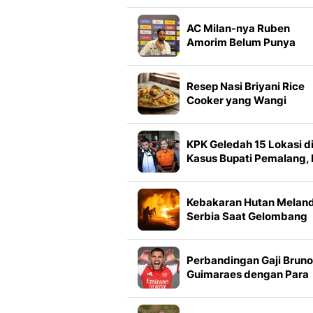
AC Milan-nya Ruben
Amorim Belum Punya
Identitas
Resep Nasi Briyani Rice
Cooker yang Wangi
Berempah
KPK Geledah 15 Lokasi d
Kasus Bupati Pemalang, I
Hasilnya
Kebakaran Hutan Melan
Serbia Saat Gelombang
Panas Menerpa Eropa
Perbandingan Gaji Bruno
Guimaraes dengan Para
Pemain Bintang Arsenal