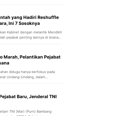
ES (World Audiovisual and
 di Mumbai.
intah yang Hadiri Reshuffle
ara, Ini 7 Sosoknya
kan Kabinet dengan melantik Mendikti
ah pejabat penting lainnya di Istana
5.
o Marah, Pelantikan Pejabat
ksana
ntahan diduga hanya berfokus pada
anat Undang-Undang, dalam
ada keterlibatan Bupati dan Wakil
Pejabat Baru, Jenderal TNI
 Letjen TNI (Mar) (Purn) Bambang