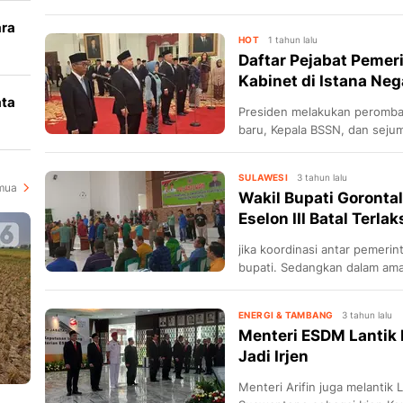
Jaishankar, di sela-sela WAV
ara
Entertainment) Summit 2025
HOT
1 tahun lalu
Daftar Pejabat Pemer
k
Kabinet di Istana Neg
ata
Presiden melakukan peromba
baru, Kepala BSSN, dan sejuml
i
Negara pada 19 Februari 202
SULAWESI
3 tahun lalu
mua
Wakil Bupati Gorontal
Eselon III Batal Terla
jika koordinasi antar pemeri
bupati. Sedangkan dalam am
pengambilan keputusan harus 
Bupati.
ENERGI & TAMBANG
3 tahun lalu
Menteri ESDM Lantik 
Jadi Irjen
Menteri Arifin juga melantik