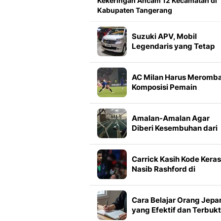
Kekeringan Ancam 12 Kecamatan di
Kabupaten Tangerang
Suzuki APV, Mobil
Legendaris yang Tetap
Diburu Berkat 2 Hal Ini
AC Milan Harus Meromb
Komposisi Pemain
Amalan-Amalan Agar
Diberi Kesembuhan dari
Penyakit Menurut Islam,
Bacaan Doa dan Dzikirn
Carrick Kasih Kode Keras
Nasib Rashford di
Manchester United
Cara Belajar Orang Jepa
yang Efektif dan Terbukt
Bikin Cepat Paham