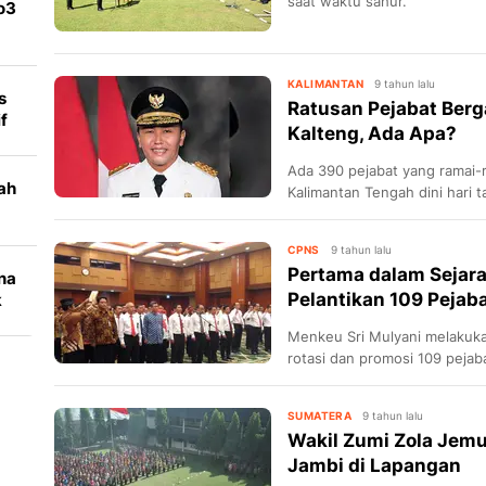
saat waktu sahur.
o3
it
KALIMANTAN
9 tahun lalu
s
Ratusan Pejabat Ber
f
Kalteng, Ada Apa?
Ada 390 pejabat yang ramai
ah
Kalimantan Tengah dini hari ta
CPNS
9 tahun lalu
Pertama dalam Sejarah
na
Pelantikan 109 Pejab
k
Menkeu Sri Mulyani melakuk
rotasi dan promosi 109 pejab
SUMATERA
9 tahun lalu
Wakil Zumi Zola Jemu
Jambi di Lapangan