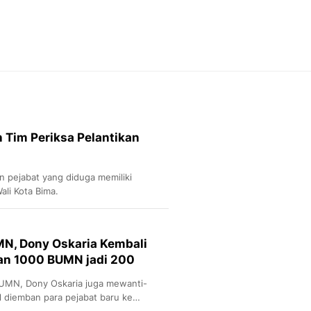
Feeds
Feeds Liputan6: Kumpul
Terbaru Harian
Otosia
Otosia
Spotlight
Berita Terkini, Kabar Te
Dan Dunia - Liputan6.
Tim Periksa Pelantikan
English
Exploring Knowledge, T
En.Liputan6.com
n pejabat yang diduga memiliki
Disabilitas
li Kota Bima.
Disabilitas Berita Terkini
Harian, Berita Terbaru,
Berita
MN, Dony Oskaria Kembali
Berita Hari Ini Politik,
an 1000 BUMN jadi 200
Health
Kabar Berita Terbaru D
BUMN, Dony Oskaria juga mewanti-
Diet, Herbal Terbaik
l diemban para pejabat baru ke