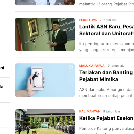
melantik 13 orang Pejabat Pi
PERISTIWA
7 tahun lalu
Lantik ASN Baru, Pes
Sektoral dan Unitoral!
Itu penting untuk kemajuan o
yang sangat strategis menjad
daerah.
i
MALUKU-PAPUA
9 tahun lalu
ni
Teriakan dan Banting
Pejabat Mimika
da
ASN dari suku Amungme dan
membuat ricuh setiap pelantik
dipenuhi.
KALIMANTAN
9 tahun lalu
Ketika Pejabat Eselon
Pemprov Kalteng punya alasa