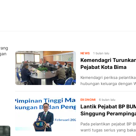
yang
gan
NEWS
1 bulan lalu
Kemendagri Turunkan 
Pejabat Kota Bima
Kemendagri periksa pelantika
hubungan keluarga dengan Wa
EKONOMI
6 bulan lalu
Lantik Pejabat BP BU
Singgung Peramping
Pada pelantikan pejabat BP 
wanti tugas serius yang baka