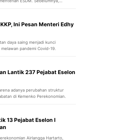
ementerian ESDM. Sebelumnya,
 KKP, Ini Pesan Menteri Edhy
tan daya saing menjadi kunci
k melawan pandemi Covid-19.
n Lantik 237 Pejabat Eselon
karena adanya perubahan struktur
jabatan di Kemenko Perekonomian.
k 13 Pejabat Eselon I
an
Perekonomian Airlangga Hartarto,