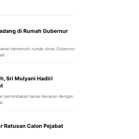
gadang di Rumah Gubernur
-ramai memenuhi rumah dinas Gubernur
di.
, Sri Mulyani Hadiri
at
an perombakan besar-besaran dengan
at
r Ratusan Calon Pejabat