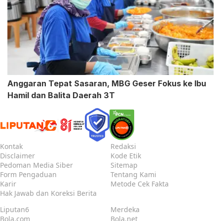
Anggaran Tepat Sasaran, MBG Geser Fokus ke Ibu
Hamil dan Balita Daerah 3T
Kontak
Redaksi
Disclaimer
Kode Etik
Pedoman Media Siber
Sitemap
Form Pengaduan
Tentang Kami
Karir
Metode Cek Fakta
Hak Jawab dan Koreksi Berita
Liputan6
Merdeka
Bola.com
Bola.net