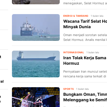
menegaskan, Selat Hormuz ada
ENERGI & TAMBANG
1 bulan lalu
Wacana Tarif Selat H
Minyak Dunia
Oman menjadi sorotan setela
Selat Hormuz. Analis menilai
pasar minyak dunia.
INTERNASIONAL
1 bulan lalu
t
Iran Tolak Kerja Sama
Hormuz
Pernyataan Iran muncul set
rencana kerja sama terkait di
al
SPORTS
1 bulan lalu
Bungkam Oman, Timna
n
Melenggang ke Semif
a