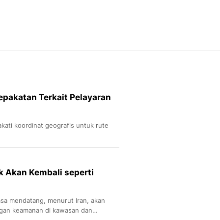
Feeds
Feeds Liputan6: Kumpul
Terbaru Harian
Otosia
Otosia
Spotlight
Berita Terkini, Kabar Te
Dan Dunia - Liputan6.
pakatan Terkait Pelayaran
English
Exploring Knowledge, T
En.Liputan6.com
ati koordinat geografis untuk rute
Disabilitas
Disabilitas Berita Terkini
Harian, Berita Terbaru,
Berita
k Akan Kembali seperti
Berita Hari Ini Politik,
Health
Kabar Berita Terbaru D
sa mendatang, menurut Iran, akan
Diet, Herbal Terbaik
gan keamanan di kawasan dan