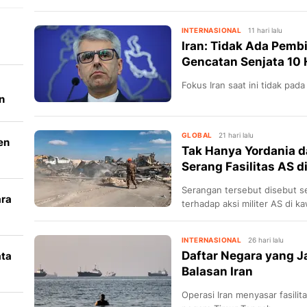
INTERNASIONAL
11 hari lalu
Iran: Tidak Ada Pemb
Gencatan Senjata 10 
Fokus Iran saat ini tidak pad
n
GLOBAL
21 hari lalu
en
Tak Hanya Yordania da
Serang Fasilitas AS 
Serangan tersebut disebut se
ara
terhadap aksi militer AS di 
k
INTERNASIONAL
26 hari lalu
Daftar Negara yang J
ata
Balasan Iran
i
Operasi Iran menyasar fasilit