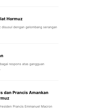
elat Hormuz
z disusul dengan gelombang serangan
an
ebagai respons atas gangguan
.
s dan Prancis Amankan
ormuz
 Presiden Prancis Emmanuel Macron