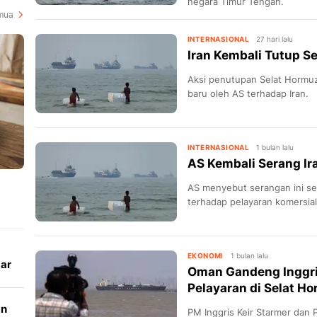
negara Timur Tengah.
mua
INTERNASIONAL
27 hari lalu
Iran Kembali Tutup S
Aksi penutupan Selat Hormu
baru oleh AS terhadap Iran.
INTERNASIONAL
1 bulan lalu
AS Kembali Serang Ir
AS menyebut serangan ini s
terhadap pelayaran komersial
EKONOMI
1 bulan lalu
dar
Oman Gandeng Inggri
Pelayaran di Selat H
an
PM Inggris Keir Starmer dan