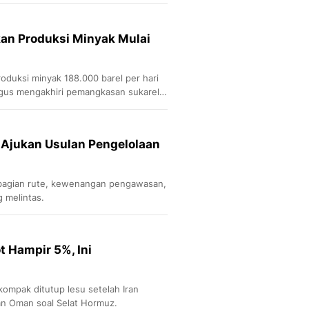
 AS.
Sport
Berita Bola Terkini, Ja
Klasemen, Hasil Liga
an Produksi Minyak Mulai
duksi minyak 188.000 barel per hari
igus mengakhiri pemangkasan sukarela
 Ajukan Usulan Pengelolaan
gian rute, kewenangan pengawasan,
 melintas.
 Hampir 5%, Ini
ompak ditutup lesu setelah Iran
an Oman soal Selat Hormuz.