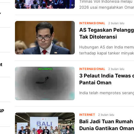
Timnas Voli Indonesia melaju
2026 usai mengalahkan Oma
,
INTERNASIONAL
2 bulan lalu
AS Tegaskan Pelangga
Tak Ditoleransi
Hubungan AS dan India meman
terhadap kapal tanker minyak
t
INTERNASIONAL
2 bulan lalu
3 Pelaut India Tewas
Pantai Oman
India telah memprotes seran
GP
INTERNET
2 bulan lalu
Bali Jadi Tuan Rumah
Dunia Gantikan Oman,