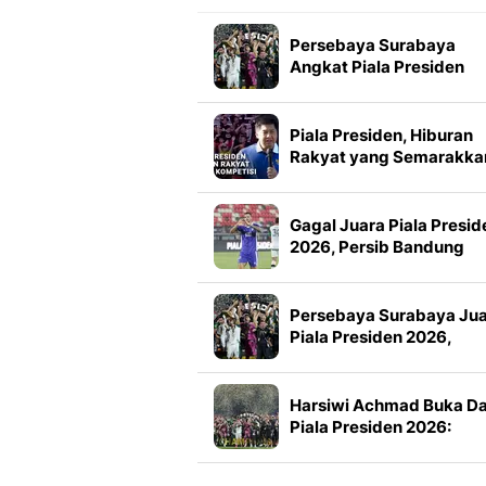
Persebaya Surabaya
Angkat Piala Presiden
2026, Francisco Rivera:
Kini Kami Lebih Percaya
Diri
Piala Presiden, Hiburan
Rakyat yang Semarakka
Jeda Kompetisi
Gagal Juara Piala Presid
2026, Persib Bandung
Petik Banyak Pelajaran
Persebaya Surabaya Ju
Piala Presiden 2026,
Manajemen Imbau Bone
Tak Konvoi
Harsiwi Achmad Buka D
Piala Presiden 2026:
Meningkat 16 Persen dar
Tahun Lalu