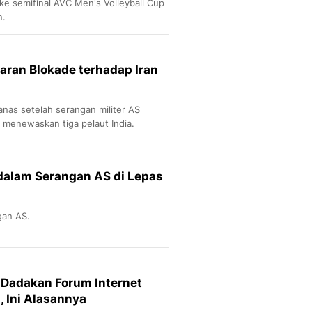
 ke semifinal AVC Men's Volleyball Cup
n.
ran Blokade terhadap Iran
as setelah serangan militer AS
 menewaskan tiga pelaut India.
 dalam Serangan AS di Lepas
gan AS.
 Dadakan Forum Internet
 Ini Alasannya