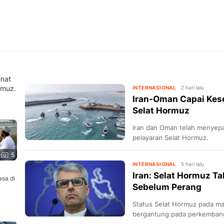
inat
rmuz.
INTERNASIONAL
2 hari lalu
Iran-Oman Capai Kese
Selat Hormuz
Iran dan Oman telah menyepak
pelayaran Selat Hormuz.
5
INTERNASIONAL
5 hari lalu
Iran: Selat Hormuz Ta
sa di
Sebelum Perang
Status Selat Hormuz pada ma
bergantung pada perkemban