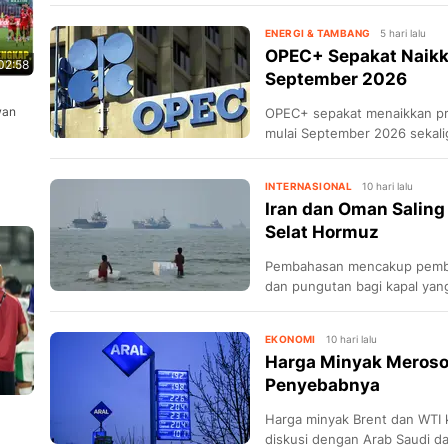
langkah-langkah yang diambil
ENERGI & TAMBANG
5 hari lalu
OPEC+ Sepakat Naikk
02:58
September 2026
wan
OPEC+ sepakat menaikkan pro
mulai September 2026 sekal
yang dimulai pada 2023.
INTERNASIONAL
10 hari lalu
Iran dan Oman Saling
Selat Hormuz
Pembahasan mencakup pemba
dan pungutan bagi kapal yang
EKONOMI
10 hari lalu
Harga Minyak Merosot
Penyebabnya
Harga minyak Brent dan WTI k
diskusi dengan Arab Saudi d