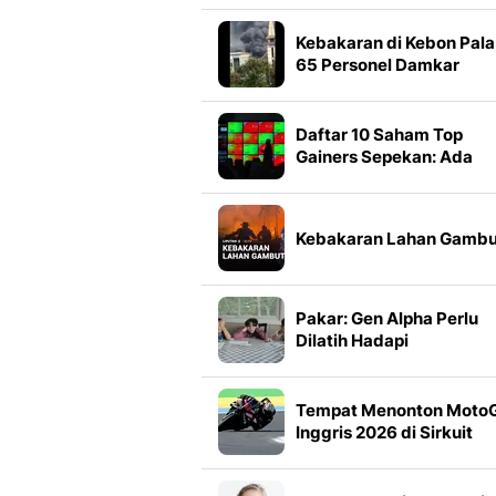
Kebakaran di Kebon Pala
65 Personel Damkar
Dikerahkan
Daftar 10 Saham Top
Gainers Sepekan: Ada
CBPE hingga BAJA
Kebakaran Lahan Gambu
Pakar: Gen Alpha Perlu
Dilatih Hadapi
Ketidaknyamanan
Tempat Menonton Moto
Inggris 2026 di Sirkuit
Silverstone