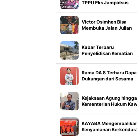
TPPU Eks Jampidsus
Febrie
Victor Osimhen Bisa
Membuka Jalan Julian
Alvarez ke Barcelona
Kabar Terbaru
Penyelidikan Kematian
Sutrimo
Rama DA 8 Terharu Dapa
Dukungan dari Sesama
Warga Cirebon, Tembus
Top 37
Kejaksaan Agung hingga
Kementerian Hukum Kaw
Pemangkasan BUMN
KAYABA Mengembalika
Kenyamanan Berkendar
ke Rasa Original