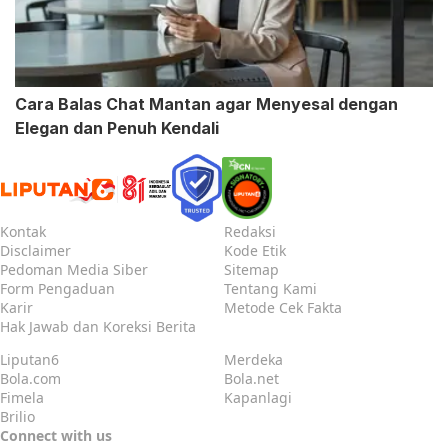
Cara Balas Chat Mantan agar Menyesal dengan
Elegan dan Penuh Kendali
Kontak
Redaksi
Disclaimer
Kode Etik
Pedoman Media Siber
Sitemap
Form Pengaduan
Tentang Kami
Karir
Metode Cek Fakta
Hak Jawab dan Koreksi Berita
Liputan6
Merdeka
Bola.com
Bola.net
Fimela
Kapanlagi
Brilio
Connect with us