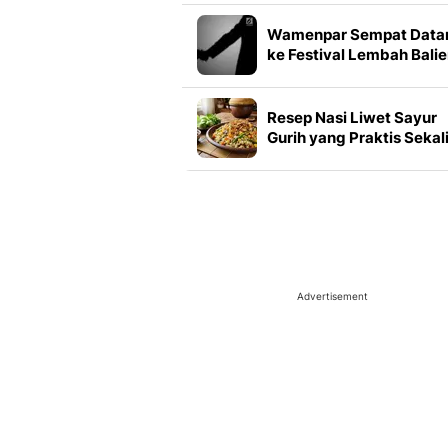
Berusia 14 Tahun
Wamenpar Sempat Data
ke Festival Lembah Bali
Sebelum Insiden
Penembakan
Resep Nasi Liwet Sayur
Gurih yang Praktis Sekal
Masak
Advertisement