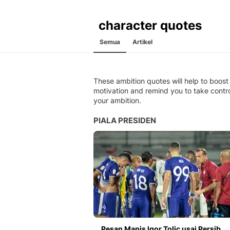
character quotes
Semua
Artikel
These ambition quotes will help to boost
motivation and remind you to take contro
your ambition.
PIALA PRESIDEN
Pesan Manis Igor Tolic usai Persib