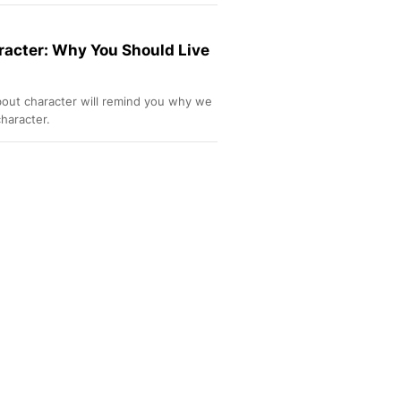
Sport
Berita Bola Terkini, Ja
Klasemen, Hasil Liga
acter: Why You Should Live
bout character will remind you why we
haracter.