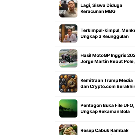
Lagi, Siswa Diduga
Keracunan MBG
Terkimpul-kimpul, Menk
Ungkap 3 Keunggulan
Makan Kimpul
Hasil MotoGP Inggris 20
Jorge Martin Rebut Pole,
Aprilia Kuasai Baris
Terdepan
Kemitraan Trump Media
dan Crypto.com Berakhi
Imbas Perubahan Bisnis
Pentagon Buka File UFO,
Ungkap Rekaman Bola
Misterius
Resep Cabuk Rambak