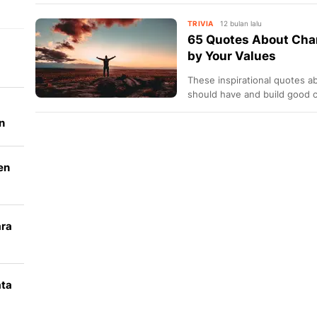
TRIVIA
12 bulan lalu
65 Quotes About Char
by Your Values
These inspirational quotes a
should have and build good c
n
en
ara
k
ata
i