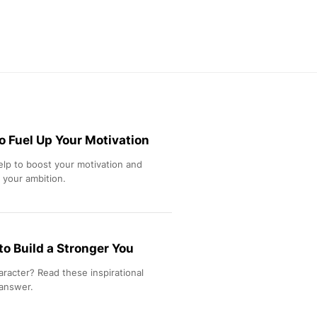
Feeds
Feeds Liputan6: Kumpul
Terbaru Harian
Otosia
Otosia
Spotlight
Berita Terkini, Kabar Te
Dan Dunia - Liputan6.
o Fuel Up Your Motivation
English
Exploring Knowledge, T
elp to boost your motivation and
En.Liputan6.com
 your ambition.
Disabilitas
Disabilitas Berita Terkini
Harian, Berita Terbaru,
Berita
o Build a Stronger You
Berita Hari Ini Politik,
Health
racter? Read these inspirational
Kabar Berita Terbaru D
 answer.
Diet, Herbal Terbaik