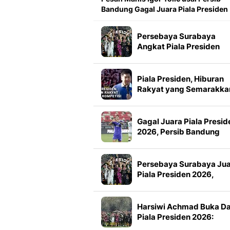
Bandung Gagal Juara Piala Presiden
Persebaya Surabaya
Angkat Piala Presiden
2026, Francisco Rivera:
Kini Kami Lebih Percaya
Diri
Piala Presiden, Hiburan
Rakyat yang Semarakka
Jeda Kompetisi
Gagal Juara Piala Presid
2026, Persib Bandung
Petik Banyak Pelajaran
Persebaya Surabaya Ju
Piala Presiden 2026,
Manajemen Imbau Bone
Tak Konvoi
Harsiwi Achmad Buka D
Piala Presiden 2026:
Meningkat 16 Persen dar