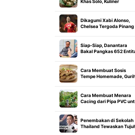
Khas Solo, Kuliner
Sederhana dengan Saus
Wijen Gurih
Dikagumi Xabi Alonso,
Chelsea Tergoda Pinang
Gelandang Rival Sekota
Siap-Siap, Danantara
Bakal Pangkas 652 Entit
BUMN
Cara Membuat Sosis
Tempe Homemade, Guri
dan Mudah Dibuat
Cara Membuat Menara
Cacing dari Pipa PVC un
Kebun Subur
Penembakan di Sekolah
Thailand Tewaskan Tuju
Orang, Pelaku Masih