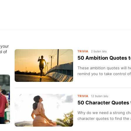
 your
l of
TRIVIA
2 bulan lalu
50 Ambition Quotes t
These ambition quotes will h
remind you to take control of
TRIVIA
12 bulan lalu
50 Character Quotes t
Why do we need a strong cha
character quotes to find the