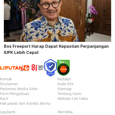
Bos Freeport Harap Dapat Kepastian Perpanjangan
IUPK Lebih Cepat
Kontak
Redaksi
Disclaimer
Kode Etik
Pedoman Media Siber
Sitemap
Form Pengaduan
Tentang Kami
Karir
Metode Cek Fakta
Hak Jawab dan Koreksi Berita
Liputan6
Merdeka