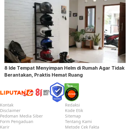
8 Ide Tempat Menyimpan Helm di Rumah Agar Tidak
Berantakan, Praktis Hemat Ruang
Kontak
Redaksi
Disclaimer
Kode Etik
Pedoman Media Siber
Sitemap
Form Pengaduan
Tentang Kami
Karir
Metode Cek Fakta