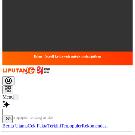
Iklan - Scroll ke bawah untuk melanjutkan
Menu
Tanya apapun tentang artikel ini...
Berita Utama
Cek Fakta
Terkini
Terpopuler
Rekomendasi