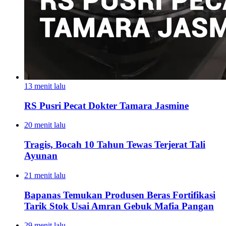
13 menit lalu
RS Pusri Pecat Dokter Tamara Jasmine
20 menit lalu
Tragis, Bocah 10 Tahun Tewas Terjerat Tali
Ayunan
21 menit lalu
Bapanas Temukan Produsen Beras Fortifikasi
Tarik Stok Usai Amran Gebuk Mafia Pangan
29 menit lalu