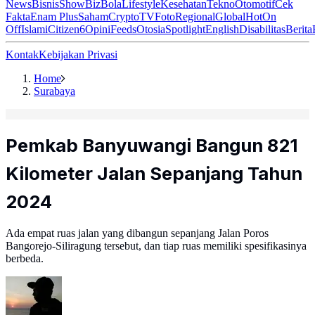
News
Bisnis
ShowBiz
Bola
Lifestyle
Kesehatan
Tekno
Otomotif
Cek
Fakta
Enam Plus
Saham
Crypto
TV
Foto
Regional
Global
Hot
On
Off
Islami
Citizen6
Opini
Feeds
Otosia
Spotlight
English
Disabilitas
Berita
Kontak
Kebijakan Privasi
Home
Surabaya
Pemkab Banyuwangi Bangun 821
Kilometer Jalan Sepanjang Tahun
2024
Ada empat ruas jalan yang dibangun sepanjang Jalan Poros
Bangorejo-Siliragung tersebut, dan tiap ruas memiliki spesifikasinya
berbeda.