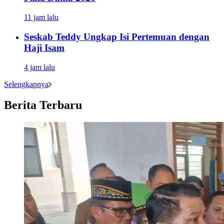
11 jam lalu
Seskab Teddy Ungkap Isi Pertemuan dengan
Haji Isam
4 jam lalu
Selengkapnya
Berita Terbaru