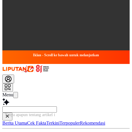
Iklan - Scroll ke bawah untuk melanjutkan
Menu
Tanya apapun tentang artikel ini...
Berita Utama
Cek Fakta
Terkini
Terpopuler
Rekomendasi