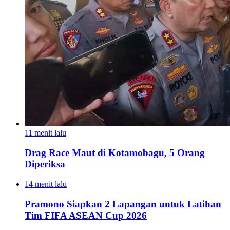
11 menit lalu
Drag Race Maut di Kotamobagu, 5 Orang
Diperiksa
14 menit lalu
Pramono Siapkan 2 Lapangan untuk Latihan
Tim FIFA ASEAN Cup 2026