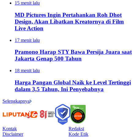
15 menit lalu
MD Pictures Ingin Pertahankan Roh Dhot
Design, Akan Libatkan Kreatornya di Film
Live Action
17 menit lalu
Pramono Harap STY Bawa Persija Juara saat
Jakarta Genap 500 Tahun
18 menit lalu
Harga Pangan Global Naik ke Level Tertinggi
dalam 3,5 Tahun, Ini Penyebabnya
Selengkapnya
Kontak
Redaksi
Disclaimer
Kode Etik