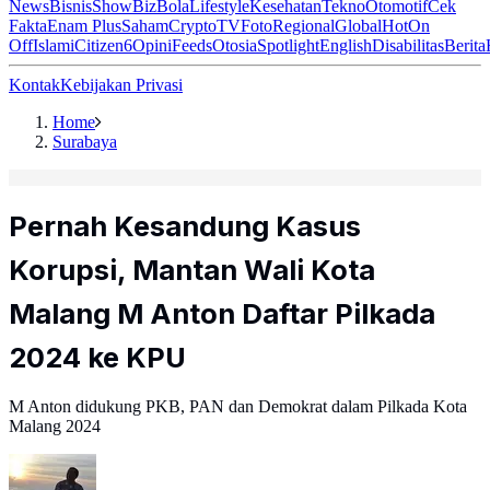
News
Bisnis
ShowBiz
Bola
Lifestyle
Kesehatan
Tekno
Otomotif
Cek
Fakta
Enam Plus
Saham
Crypto
TV
Foto
Regional
Global
Hot
On
Off
Islami
Citizen6
Opini
Feeds
Otosia
Spotlight
English
Disabilitas
Berita
Kontak
Kebijakan Privasi
Home
Surabaya
Pernah Kesandung Kasus
Korupsi, Mantan Wali Kota
Malang M Anton Daftar Pilkada
2024 ke KPU
M Anton didukung PKB, PAN dan Demokrat dalam Pilkada Kota
Malang 2024