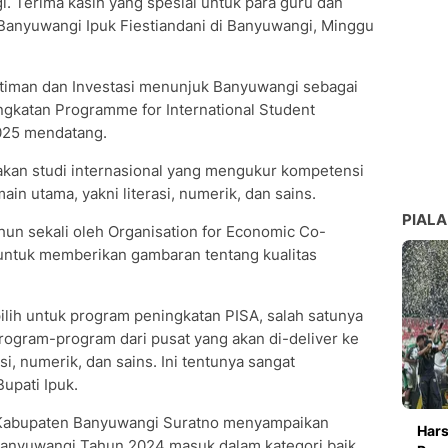
 Terima kasih yang spesial untuk para guru dan
 Banyuwangi Ipuk Fiestiandani di Banyuwangi, Minggu
timan dan Investasi menunjuk Banyuwangi sebagai
ingkatan Programme for International Student
025 mendatang.
kan studi internasional yang mengukur kompetensi
ain utama, yakni literasi, numerik, dan sains.
PIALA
hun sekali oleh Organisation for Economic Co-
untuk memberikan gambaran tentang kualitas
ilih untuk program peningkatan PISA, salah satunya
rogram-program dari pusat yang akan di-deliver ke
si, numerik, dan sains. Ini tentunya sangat
upati Ipuk.
 Kabupaten Banyuwangi Suratno menyampaikan
Hars
 Banyuwangi Tahun 2024 masuk dalam kategori baik.