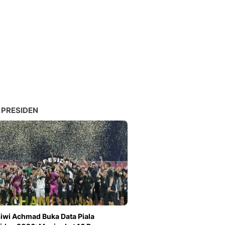
Sport
Berita Bola Terkini, Ja
Klasemen, Hasil Liga
 PRESIDEN
iwi Achmad Buka Data Piala