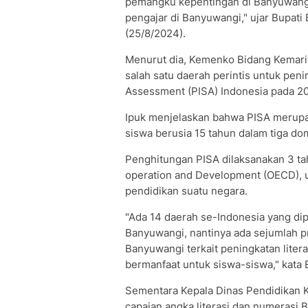
pemangku kepentingan di Banyuwangi.
pengajar di Banyuwangi," ujar Bupati
(25/8/2024).
Menurut dia, Kemenko Bidang Kemari
salah satu daerah perintis untuk pen
Assessment (PISA) Indonesia pada 2
Ipuk menjelaskan bahwa PISA merupa
siswa berusia 15 tahun dalam tiga dom
Penghitungan PISA dilaksanakan 3 ta
operation and Development (OECD), 
pendidikan suatu negara.
"Ada 14 daerah se-Indonesia yang dip
Banyuwangi, nantinya ada sejumlah p
Banyuwangi terkait peningkatan litera
bermanfaat untuk siswa-siswa," kata B
Sementara Kepala Dinas Pendidikan
capaian angka literasi dan numerasi