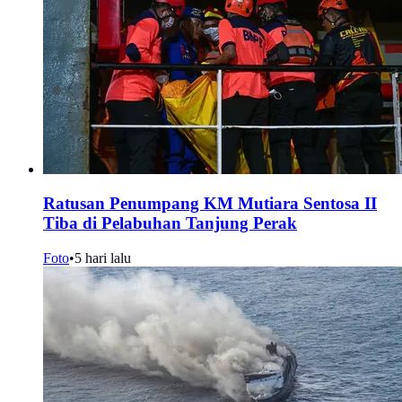
Ratusan Penumpang KM Mutiara Sentosa II
Tiba di Pelabuhan Tanjung Perak
Foto
•
5 hari lalu