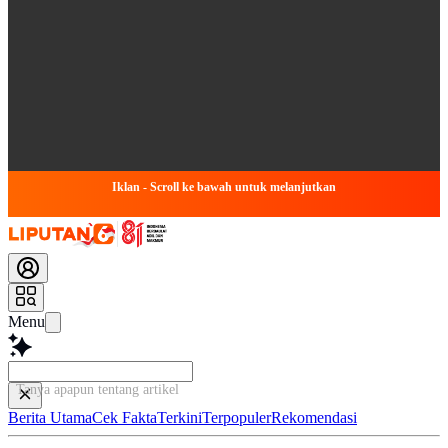
Iklan - Scroll ke bawah untuk melanjutkan
Menu
Tanya apapun tentang artikel ini...
Berita Utama
Cek Fakta
Terkini
Terpopuler
Rekomendasi