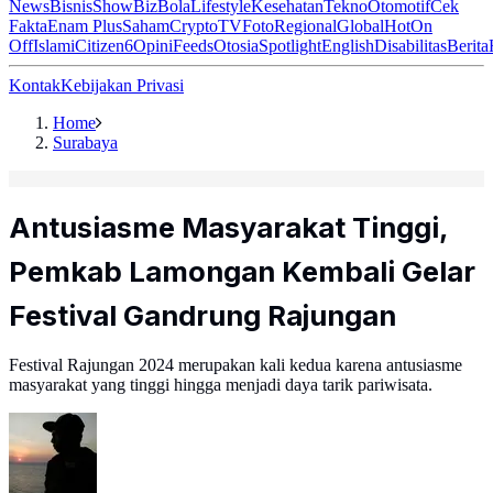
News
Bisnis
ShowBiz
Bola
Lifestyle
Kesehatan
Tekno
Otomotif
Cek
Fakta
Enam Plus
Saham
Crypto
TV
Foto
Regional
Global
Hot
On
Off
Islami
Citizen6
Opini
Feeds
Otosia
Spotlight
English
Disabilitas
Berita
Kontak
Kebijakan Privasi
Home
Surabaya
Antusiasme Masyarakat Tinggi,
Pemkab Lamongan Kembali Gelar
Festival Gandrung Rajungan
Festival Rajungan 2024 merupakan kali kedua karena antusiasme
masyarakat yang tinggi hingga menjadi daya tarik pariwisata.