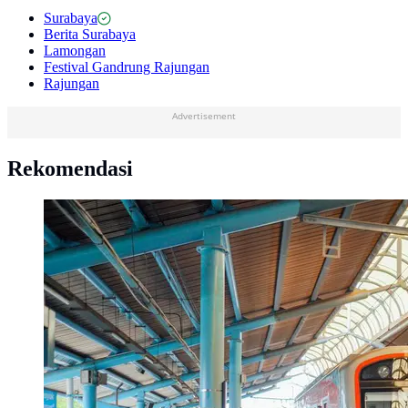
Surabaya
Berita Surabaya
Lamongan
Festival Gandrung Rajungan
Rajungan
Advertisement
Rekomendasi