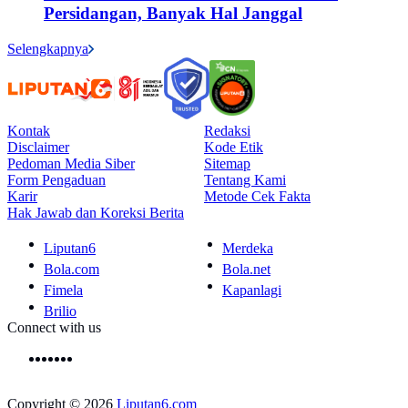
Persidangan, Banyak Hal Janggal
Selengkapnya
Kontak
Redaksi
Disclaimer
Kode Etik
Pedoman Media Siber
Sitemap
Form Pengaduan
Tentang Kami
Karir
Metode Cek Fakta
Hak Jawab dan Koreksi Berita
Liputan6
Merdeka
Bola.com
Bola.net
Fimela
Kapanlagi
Brilio
Connect with us
Copyright © 2026
Liputan6.com