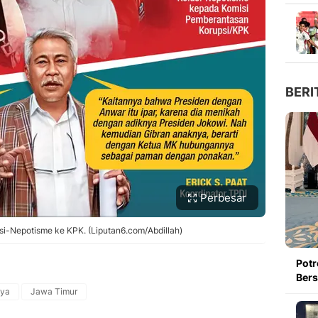
BERI
Perbesar
usi-Nepotisme ke KPK. (Liputan6.com/Abdillah)
Potr
Bers
aya
Jawa Timur