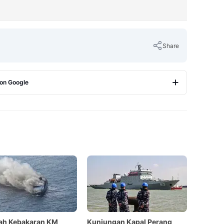
Share
 on Google
Copy Link
ah Kebakaran KM
Kunjungan Kapal Perang