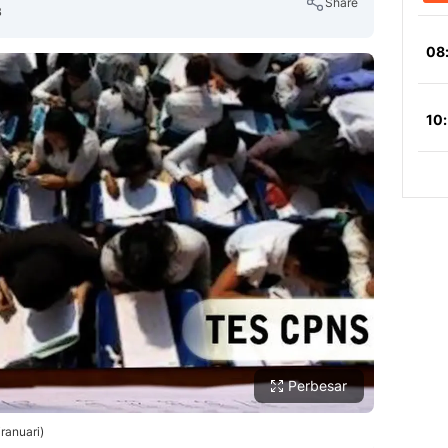
Share
B
Copy Link
Perbesar
ranuari)