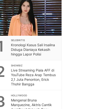
Feeds
Feeds Liputan6: Kumpul
Terbaru Harian
Otosia
Otosia
Spotlight
Berita Terkini, Kabar Te
1
SELEBRITIS
Dan Dunia - Liputan6.
Kronologi Kasus Sali Irsalina
English
Diduga Dianiaya Kekasih
Exploring Knowledge, T
hingga Lapor Polisi
En.Liputan6.com
2
Disabilitas
SHOWBIZ
Live Streaming Piala AFF di
Disabilitas Berita Terkini
YouTube Reza Arap Tembus
Harian, Berita Terbaru,
2,1 Juta Penonton, Erick
Berita
Thohir Bangga
Berita Hari Ini Politik,
Health
3
HOLLYWOOD
Kabar Berita Terbaru D
Mengenal Bruna
Diet, Herbal Terbaik
Marquezine, Aktris Cantik