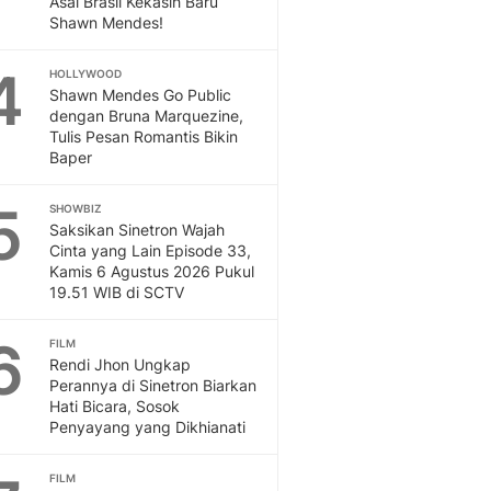
Asal Brasil Kekasih Baru
Sport
Shawn Mendes!
Berita Bola Terkini, Ja
Klasemen, Hasil Liga
4
HOLLYWOOD
Shawn Mendes Go Public
dengan Bruna Marquezine,
Tulis Pesan Romantis Bikin
Baper
5
SHOWBIZ
Saksikan Sinetron Wajah
Cinta yang Lain Episode 33,
Kamis 6 Agustus 2026 Pukul
19.51 WIB di SCTV
6
FILM
Rendi Jhon Ungkap
Perannya di Sinetron Biarkan
Hati Bicara, Sosok
Penyayang yang Dikhianati
FILM