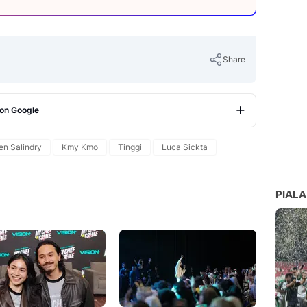
Share
 on Google
Copy Link
en Salindry
Kmy Kmo
Tinggi
Luca Sickta
PIALA