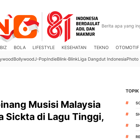
BIZ
BOLA
LIFESTYLE
KESEHATAN
TEKNO
OTOMOTIF
lywood
Bollywood
J-Pop
Indie
Blink-Blink
Liga Dangdut Indonesia
Photo
TOPIK
pinang Musisi Malaysia
#
S
Sickta di Lagu Tinggi,
#
S
#
S
#
R