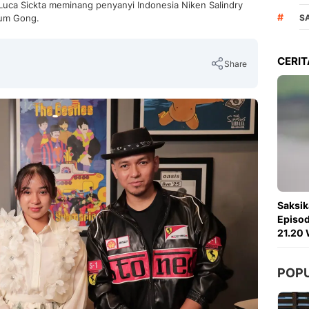
uca Sickta meminang penyanyi Indonesia Niken Salindry
#
bum Gong.
S
CERIT
Share
Copy Link
Saksik
Episod
21.20 
POP