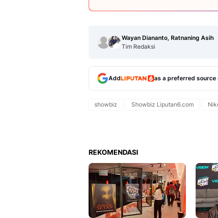
Wayan Diananto, Ratnaning Asih
Tim Redaksi
Add
as a preferred source
showbiz
Showbiz Liputan6.com
Nik
REKOMENDASI