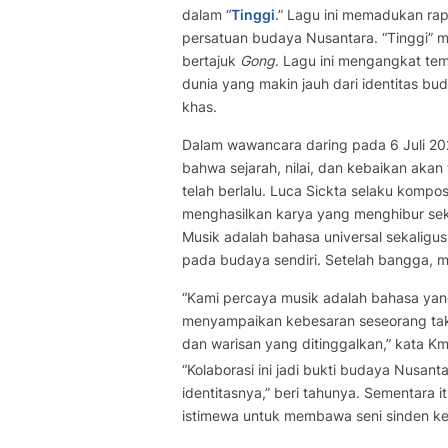
dalam “
Tinggi
.” Lagu ini memadukan rap
persatuan budaya Nusantara. “Tinggi” 
bertajuk
Gong
. Lagu ini mengangkat tem
dunia yang makin jauh dari identitas bud
khas.
Dalam wawancara daring pada 6 Juli 20
bahwa sejarah, nilai, dan kebaikan akan
telah berlalu. Luca Sickta selaku kompo
menghasilkan karya yang menghibur se
Musik adalah bahasa universal sekalig
pada budaya sendiri. Setelah bangga, m
“Kami percaya musik adalah bahasa yang
menyampaikan kebesaran seseorang tak di
dan warisan yang ditinggalkan,” kata K
“Kolaborasi ini jadi bukti budaya Nusan
identitasnya,” beri tahunya. Sementara i
istimewa untuk membawa seni sinden ke