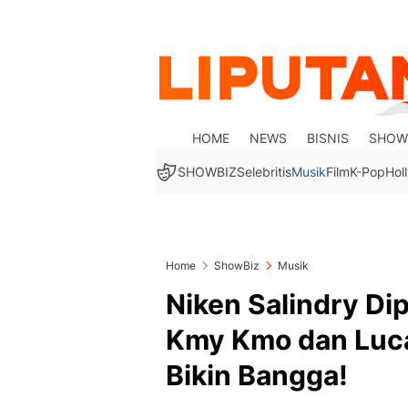
HOME
NEWS
BISNIS
SHOW
SHOWBIZ
Selebritis
Musik
Film
K-Pop
Hol
Home
ShowBiz
Musik
Niken Salindry Di
Kmy Kmo dan Luca 
Bikin Bangga!