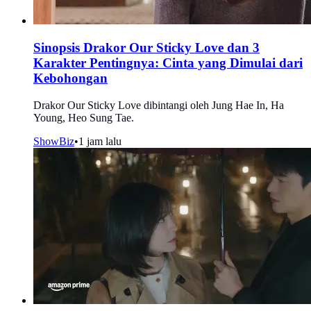
Sinopsis Drakor Our Sticky Love dan 3
Karakter Pentingnya: Cinta yang Dimulai dari
Kebohongan
Drakor Our Sticky Love dibintangi oleh Jung Hae In, Ha
Young, Heo Sung Tae.
ShowBiz
•
1 jam lalu