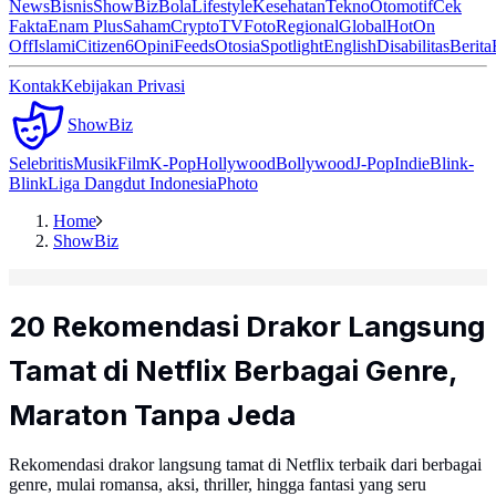
News
Bisnis
ShowBiz
Bola
Lifestyle
Kesehatan
Tekno
Otomotif
Cek
Fakta
Enam Plus
Saham
Crypto
TV
Foto
Regional
Global
Hot
On
Off
Islami
Citizen6
Opini
Feeds
Otosia
Spotlight
English
Disabilitas
Berita
Kontak
Kebijakan Privasi
ShowBiz
Selebritis
Musik
Film
K-Pop
Hollywood
Bollywood
J-Pop
Indie
Blink-
Blink
Liga Dangdut Indonesia
Photo
Home
ShowBiz
20 Rekomendasi Drakor Langsung
Tamat di Netflix Berbagai Genre,
Maraton Tanpa Jeda
Rekomendasi drakor langsung tamat di Netflix terbaik dari berbagai
genre, mulai romansa, aksi, thriller, hingga fantasi yang seru