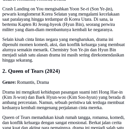
Crash Landing on You mengisahkan Yoon Se-ri (Son Ye-jin),
pewaris konglomerat Korea Selatan yang mengalami kecelakaan
saat paralayang hingga terdampar di Korea Utara. Di sana, ia
bertemu Kapten Ri Jeong-hyeok (Hyun Bin), seorang perwira
militer yang diam-diam membantunya kembali ke negaranya.
Selain kisah cinta lintas negara yang mengharukan, drama ini
dipenuhi momen komedi, aksi, dan konflik keluarga yang membuat
alurnya semakin menarik. Chemistry Son Ye-jin dan Hyun Bin
menjadi salah satu alasan drama ini masih sering direkomendasikan
hingga sekarang.
2. Queen of Tears (2024)
Genre:
Romantis, Drama
Drama ini mengikuti kehidupan pasangan suami istri Hong Hae-in
(Kim Ji-won) dan Baek Hyun-woo (Kim Soo-hyun) yang berada di
ambang perceraian. Namun, sebuah peristiwa tak terduga membuat
keduanya kembali mengenang perjalanan cinta mereka.
Queen of Tears memadukan kisah rumah tangga, romansa, komedi,
dan konflik keluarga dengan sangat emosional. Berkat jalan cerita
yang kuat dan akting para pemainnya, drama ini menjadi salah satu