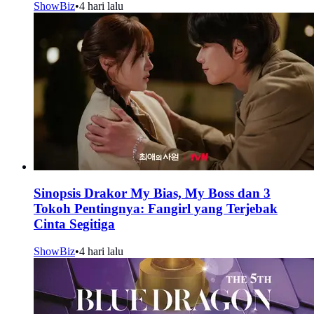
ShowBiz
•
4 hari lalu
Sinopsis Drakor My Bias, My Boss dan 3
Tokoh Pentingnya: Fangirl yang Terjebak
Cinta Segitiga
ShowBiz
•
4 hari lalu