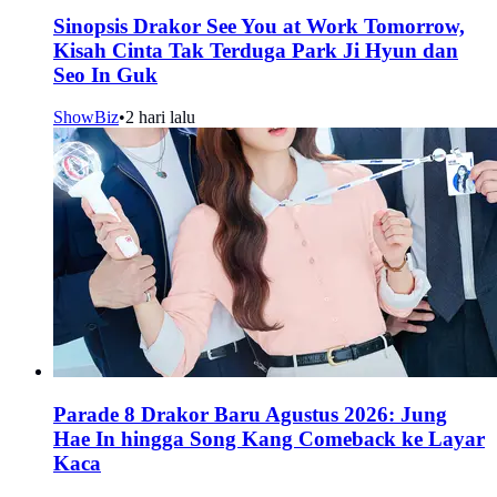
Sinopsis Drakor See You at Work Tomorrow,
Kisah Cinta Tak Terduga Park Ji Hyun dan
Seo In Guk
ShowBiz
•
2 hari lalu
Parade 8 Drakor Baru Agustus 2026: Jung
Hae In hingga Song Kang Comeback ke Layar
Kaca