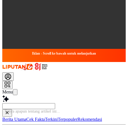
Iklan - Scroll ke bawah untuk melanjutkan
Menu
Tanya a
Berita Utama
Cek Fakta
Terkini
Terpopuler
Rekomendasi